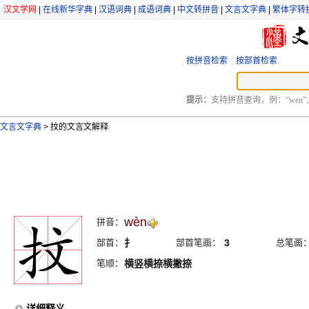
汉文学网
|
在线新华字典
|
汉语词典
|
成语词典
|
中文转拼音
|
文言文字典
|
繁体字转
按拼音检索
按部首检索
提示：
支持拼音查询，例：“wen”;
文言文字典
>
抆的文言文解释
wèn
拼音：
部首：
扌
部首笔画：
3
总笔画
笔顺：
横竖横捺横撇捺
详细释义