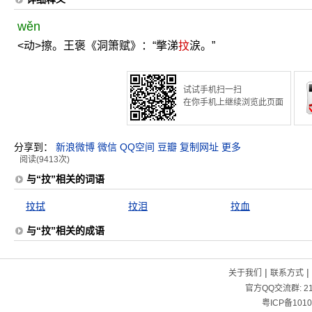
wěn
<动>擦。王褒《洞箫赋》：“撆涕
抆
涙。”
试试手机扫一扫
在你手机上继续浏览此页面
分享到：
新浪微博
微信
QQ空间
豆瓣
复制网址
更多
阅读(9413次)
与“抆”相关的词语
抆拭
抆泪
抆血
与“抆”相关的成语
|
|
关于我们
联系方式
官方QQ交流群:
2
粤ICP备1010