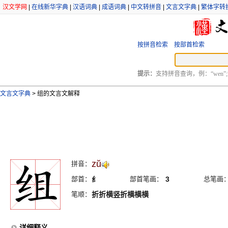
汉文学网
|
在线新华字典
|
汉语词典
|
成语词典
|
中文转拼音
|
文言文字典
|
繁体字转
按拼音检索
按部首检索
提示：
支持拼音查询，例：“wen”;
文言文字典
>
组的文言文解释
zŭ
拼音：
部首：
纟
部首笔画：
3
总笔画
笔顺：
折折横竖折横横横
详细释义