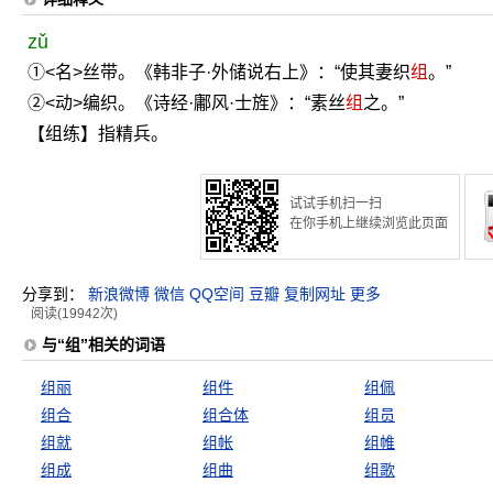
zǔ
①<名>丝带。《韩非子·外储说右上》：“使其妻织
组
。”
②<动>编织。《诗经·鄘风·士旌》：“素丝
组
之。”
【组练】指精兵。
试试手机扫一扫
在你手机上继续浏览此页面
分享到：
新浪微博
微信
QQ空间
豆瓣
复制网址
更多
阅读(19942次)
与“组”相关的词语
组丽
组件
组佩
组合
组合体
组员
组就
组帐
组帷
组成
组曲
组歌