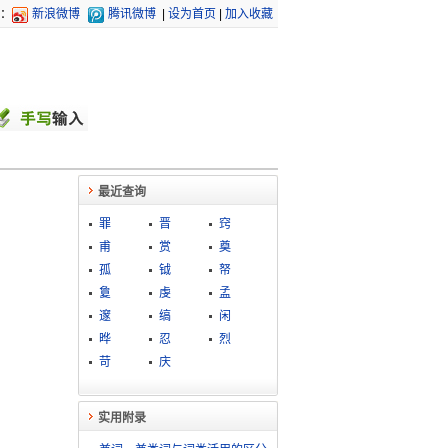
：
新浪微博
腾讯微博
|
设为首页
|
加入收藏
最近查询
罪
晋
窍
甫
赏
奠
孤
钺
帑
敻
虔
孟
邃
缟
闲
晔
忍
烈
苛
庆
实用附录