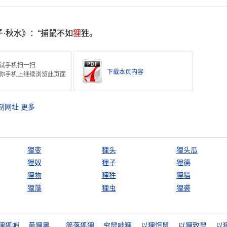
·秋水》：“捕鼠不如
狸
狌。
试手机扫一扫
下载本页内容
你手机上继续浏览此页面
制网址
更多
狸变
狸头
狸头瓜
狸奴
狸子
狸德
狸物
狸狌
狸猫
狸藻
狸虫
狸裘
狸狐哨
黄狸黑狸，得鼠者雄
简落狐狸
穷鼠啮狸
以狸饵鼠
以狸致鼠
以