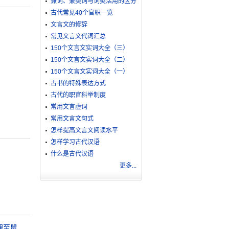
兼词、兼类词与词类活用的区分
古代常见40个官职一览
文言文的修辞
常见文言文代词汇总
150个文言文实词大全（三）
150个文言文实词大全（二）
150个文言文实词大全（一）
古书的特殊表达方式
古代的职官科举制度
常用文言虚词
常用文言文句式
怎样提高文言文阅读水平
怎样学习古代汉语
什么是古代汉语
更多...
狸至鼠