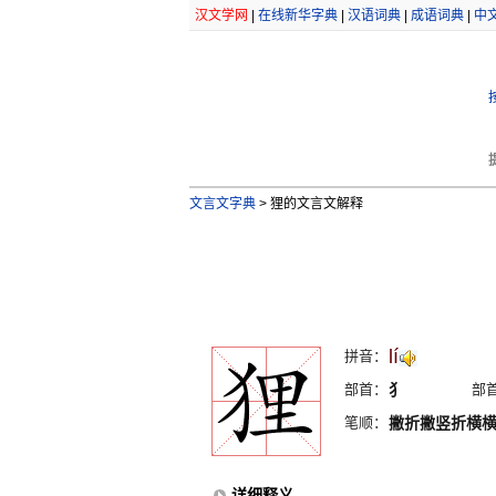
汉文学网
|
在线新华字典
|
汉语词典
|
成语词典
|
中
文言文字典
>
狸的文言文解释
lí
拼音：
部首：
犭
部
笔顺：
撇折撇竖折横
详细释义