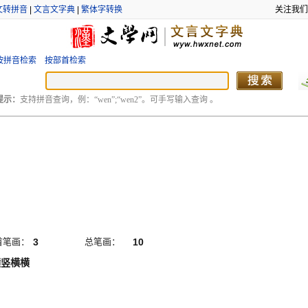
文转拼音
|
文言文字典
|
繁体字转换
关注我们
按拼音检索
按部首检索
提示：
支持拼音查询，例：“wen”;“wen2”。可手写输入查询 。
首笔画：
3
总笔画：
10
横竖横横