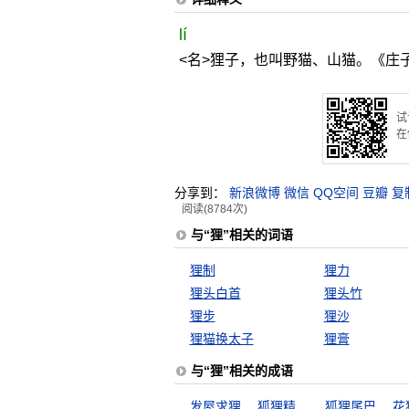
lí
<名>狸子，也叫野猫、山猫。《庄子
试
在
分享到：
新浪微博
微信
QQ空间
豆瓣
复
阅读(8784次)
与“狸”相关的词语
狸制
狸力
狸头白首
狸头竹
狸步
狸沙
狸猫换太子
狸膏
与“狸”相关的成语
发屋求狸
狐狸精
狐狸尾巴
花