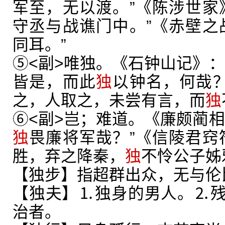
军至，无以渡。”《陈涉世家
守丞与战谯门中。”《赤壁之
同耳。”
⑤<副>唯独。《石钟山记》：
皆是，而此
独
以钟名，何哉？
之，人取之，未尝有言，而
独
⑥<副>岂；难道。《廉颇蔺相
独
畏廉将军哉？”《信陵君窍
胜，弃之降秦，
独
不怜公子姊
【独步】指超群出众，无与伦
【独夫】⒈独身的男人。⒉
治者。