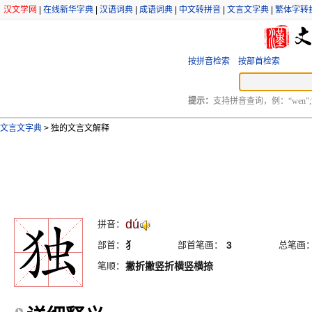
汉文学网
|
在线新华字典
|
汉语词典
|
成语词典
|
中文转拼音
|
文言文字典
|
繁体字转
按拼音检索
按部首检索
提示：
支持拼音查询，例：“wen”;
文言文字典
>
独的文言文解释
dú
拼音：
部首：
犭
部首笔画：
3
总笔画
笔顺：
撇折撇竖折横竖横捺