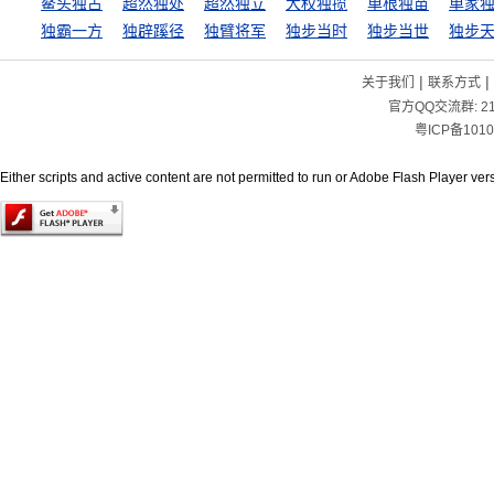
鳌头独占
超然独处
超然独立
大权独揽
单根独苗
单家
独霸一方
独辟蹊径
独臂将军
独步当时
独步当世
独步
|
|
关于我们
联系方式
官方QQ交流群:
2
粤ICP备1010
Either scripts and active content are not permitted to run or Adobe Flash Player versi