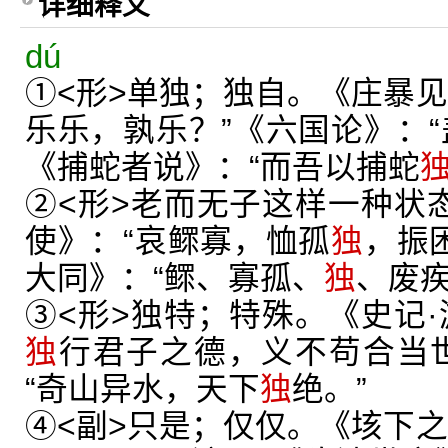
详细释义
dú
①<形>单独；独自。《庄暴见
乐乐，孰乐？”《六国论》：
《捕蛇者说》：“而吾以捕蛇
②<形>老而无子这样一种状态
使》：“哀鳏寡，恤孤
独
，振
大同》：“鳏、寡孤、
独
、废疾
③<形>独特；特殊。《史记·
独
行君子之德，义不苟合当
“奇山异水，天下
独
绝。”
④<副>只是；仅仅。《垓下之