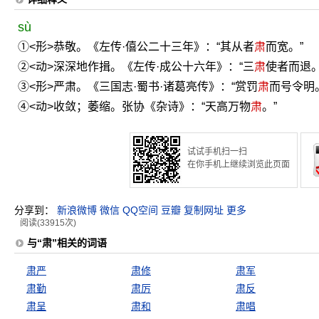
sù
①<形>恭敬。《左传·僖公二十三年》：“其从者
肃
而宽。”
②<动>深深地作揖。《左传·成公十六年》：“三
肃
使者而退。
③<形>严肃。《三国志·蜀书·诸葛亮传》：“赏罚
肃
而号令明
④<动>收敛；萎缩。张协《杂诗》：“天高万物
肃
。”
试试手机扫一扫
在你手机上继续浏览此页面
分享到：
新浪微博
微信
QQ空间
豆瓣
复制网址
更多
阅读(33915次)
与“肃”相关的词语
肃严
肃修
肃军
肃勤
肃厉
肃反
肃呈
肃和
肃唱