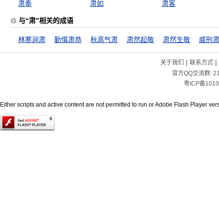
肃奉
肃如
肃客
与“肃”相关的成语
林寒涧肃
勤慎肃恭
秋高气肃
肃然起敬
肃然生敬
威刑
|
|
关于我们
联系方式
官方QQ交流群:
2
粤ICP备1010
Either scripts and active content are not permitted to run or Adobe Flash Player versi