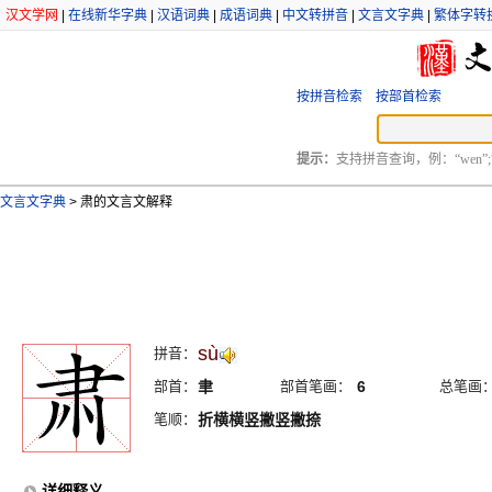
汉文学网
|
在线新华字典
|
汉语词典
|
成语词典
|
中文转拼音
|
文言文字典
|
繁体字转
按拼音检索
按部首检索
提示：
支持拼音查询，例：“wen”;
文言文字典
>
肃的文言文解释
sù
拼音：
部首：
聿
部首笔画：
6
总笔画
笔顺：
折横横竖撇竖撇捺
详细释义