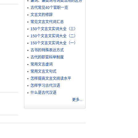
兼词、兼类词与词类活用的区分
古代常见40个官职一览
文言文的修辞
常见文言文代词汇总
150个文言文实词大全（三）
150个文言文实词大全（二）
150个文言文实词大全（一）
古书的特殊表达方式
古代的职官科举制度
常用文言虚词
常用文言文句式
怎样提高文言文阅读水平
怎样学习古代汉语
什么是古代汉语
更多...