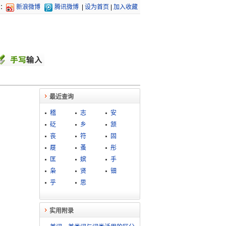
：
新浪微博
腾讯微博
|
设为首页
|
加入收藏
最近查询
稽
志
安
砭
乡
颔
丧
符
固
屣
蚤
彤
匡
嫔
手
枭
贤
钿
乎
思
实用附录