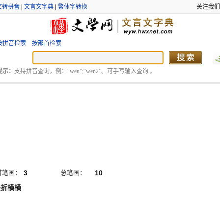
文转拼音
|
文言文字典
|
繁体字转换
关注我们
按拼音检索
按部首检索
提示：
支持拼音查询，例：“wen”;“wen2”。可手写输入查询 。
首笔画：
3
总笔画：
10
竖折横横