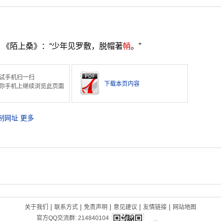
《陌上桑》：“少年见罗敷，脱帽著
帩
。”
试手机扫一扫
下载本页内容
你手机上继续浏览此页面
制网址
更多
|
|
|
|
|
关于我们
联系方式
免责声明
意见建议
友情链接
网站地图
官方QQ交流群:
214840104