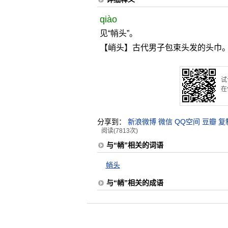
qiào
见“帩头”。
【峭头】古代男子包束头发的头巾。
试
在
分享到：
新浪微博
微信
QQ空间
豆瓣
复
阅读(7813次)
与“帩”相关的词语
帩头
与“帩”相关的成语