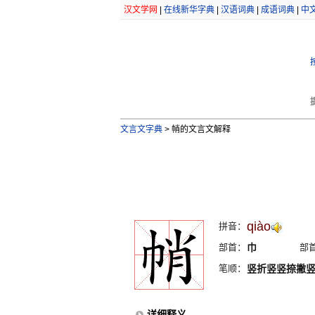
汉文学网
|
在线新华字典
|
汉语词典
|
成语词典
|
中
文言文字典
>
帩的文言文解释
qiào
拼音：
部首：
巾
部
笔顺：
竖折竖竖捺撇
详细释义