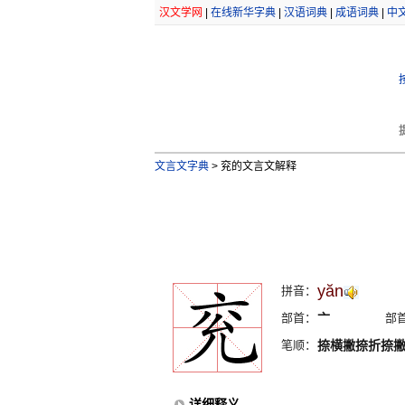
汉文学网
|
在线新华字典
|
汉语词典
|
成语词典
|
中
文言文字典
>
兖的文言文解释
yăn
拼音：
部首：
亠
部
笔顺：
捺横撇捺折捺
详细释义