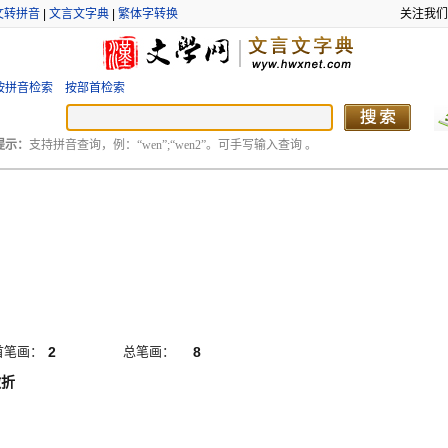
文转拼音
|
文言文字典
|
繁体字转换
关注我们
按拼音检索
按部首检索
提示：
支持拼音查询，例：“wen”;“wen2”。可手写输入查询 。
首笔画：
2
总笔画：
8
撇折