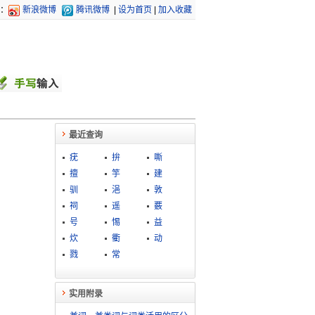
：
新浪微博
腾讯微博
|
设为首页
|
加入收藏
最近查询
疣
拚
嘶
擅
竽
建
驯
浥
敦
祠
遥
覈
号
惕
益
炊
衢
动
戮
常
实用附录