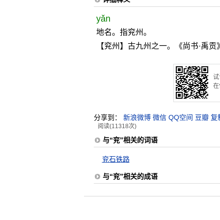
yǎn
地名。指兖州。
【兖州】古九州之一。《尚书·禹贡
试
在
分享到：
新浪微博
微信
QQ空间
豆瓣
复
阅读(11318次)
与“兖”相关的词语
兖石铁路
与“兖”相关的成语