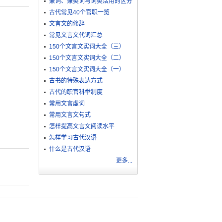
兼词、兼类词与词类活用的区分
古代常见40个官职一览
文言文的修辞
常见文言文代词汇总
。
150个文言文实词大全（三）
150个文言文实词大全（二）
150个文言文实词大全（一）
古书的特殊表达方式
古代的职官科举制度
常用文言虚词
常用文言文句式
怎样提高文言文阅读水平
怎样学习古代汉语
什么是古代汉语
更多...