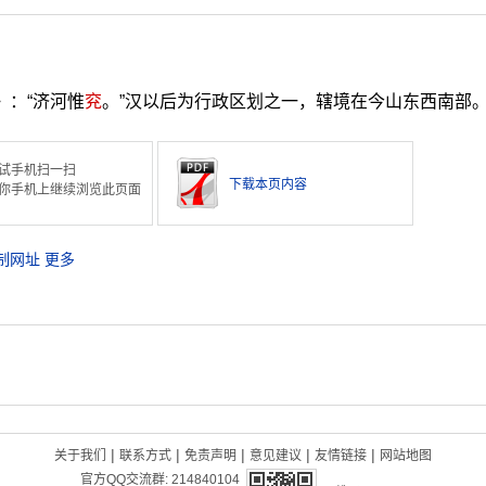
》：“济河惟
兖
。”汉以后为行政区划之一，辖境在今山东西南部
试手机扫一扫
下载本页内容
你手机上继续浏览此页面
制网址
更多
|
|
|
|
|
关于我们
联系方式
免责声明
意见建议
友情链接
网站地图
官方QQ交流群:
214840104