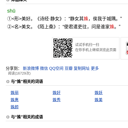
shū
①<形>美好。《诗经·静女》：“静女其
姝
，俟我于城隅。”
②<名>美女。《陌上桑》：“使君遣吏往，问是谁家
姝
。”
试试手机扫一扫
在你手机上继续浏览此页面
分享到：
新浪微博
微信
QQ空间
豆瓣
复制网址
更多
阅读(16729次)
与“姝”相关的词语
姝丽
姝好
姝妖
姝惠
姝秀
姝美
姝颜
与“姝”相关的成语