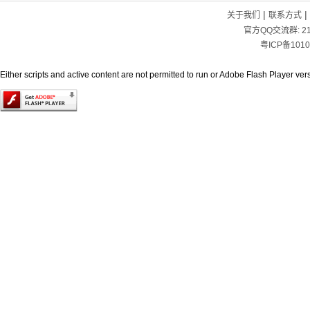
|
|
关于我们
联系方式
官方QQ交流群:
2
粤ICP备1010
Either scripts and active content are not permitted to run or Adobe Flash Player versi