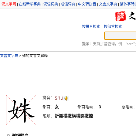
汉文学网
|
在线新华字典
|
汉语词典
|
成语词典
|
中文转拼音
|
文言文字典
|
繁体字转
按拼音检索
按部首检索
提示：
支持拼音查询，例：“wen”;
文言文字典
>
姝的文言文解释
shū
拼音：
部首：
女
部首笔画：
3
总笔画
笔顺：
折撇横撇横横竖撇捺
详细释义