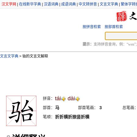
汉文学网
|
在线新华字典
|
汉语词典
|
成语词典
|
中文转拼音
|
文言文字典
|
繁体字转
按拼音检索
按部首检索
提示：
支持拼音查询，例：“wen”;
文言文字典
>
骀的文言文解释
tái
dài
拼音：
部首：
马
部首笔画：
3
总笔画
笔顺：
折折横折捺竖折横