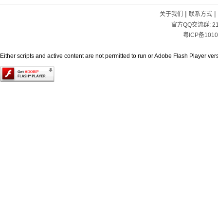
|
|
关于我们
联系方式
官方QQ交流群:
2
粤ICP备1010
Either scripts and active content are not permitted to run or Adobe Flash Player versi