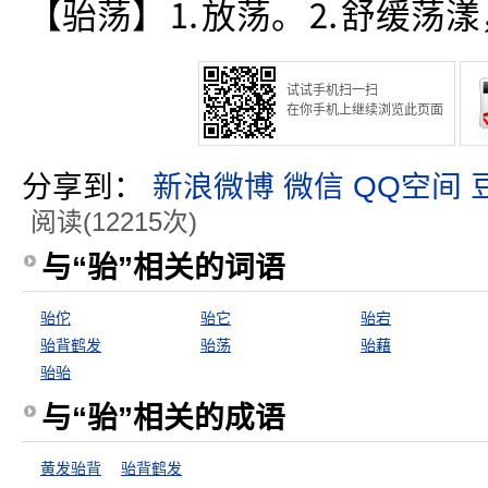
【骀荡】⒈放荡。⒉舒缓荡漾
试试手机扫一扫
在你手机上继续浏览此页面
分享到：
新浪微博
微信
QQ空间
阅读(12215次)
与“骀”相关的词语
骀佗
骀它
骀宕
骀背鹤发
骀荡
骀藉
骀骀
与“骀”相关的成语
黄发骀背
骀背鹤发