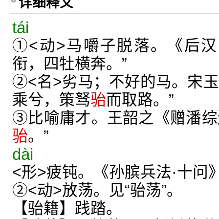
详细释义
tái
①<动>马嚼子脱落。《后汉
衔，四牡横奔。”
②<名>劣马；不好的马。宋玉
乘兮，策驽
骀
而取路。”
③比喻庸才。王韶之《赠潘综
骀
。”
dài
<形>疲钝。《孙膑兵法·十问
②<动>放荡。见“骀荡”。
【骀籍】践踏。