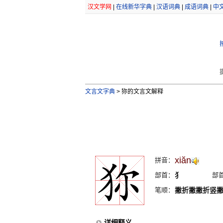
汉文学网
|
在线新华字典
|
汉语词典
|
成语词典
|
中
文言文字典
>
狝的文言文解释
xiăn
拼音：
部首：
犭
部
笔顺：
撇折撇撇折竖
详细释义