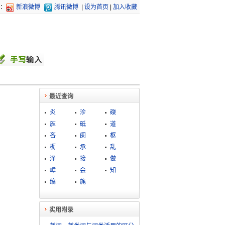
：
新浪微博
腾讯微博
|
设为首页
|
加入收藏
最近查询
炎
沴
磔
旌
砥
道
吝
阑
枢
枥
承
乱
泽
接
做
嶂
会
知
缟
旄
实用附录