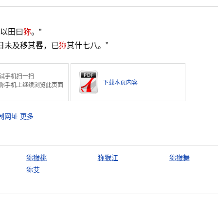
秋以田曰
狝
。”
日未及移其晷，已
狝
其什七八。”
试手机扫一扫
下载本页内容
你手机上继续浏览此页面
制网址
更多
狝猴桃
狝猴江
狝猴舞
狝艾