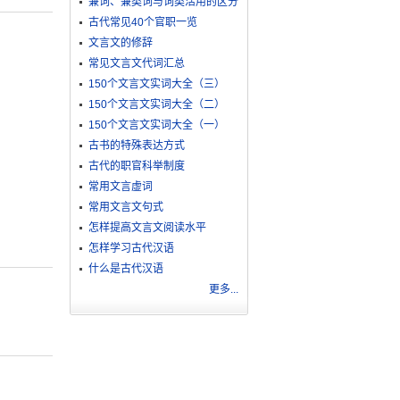
兼词、兼类词与词类活用的区分
古代常见40个官职一览
文言文的修辞
常见文言文代词汇总
150个文言文实词大全（三）
150个文言文实词大全（二）
150个文言文实词大全（一）
古书的特殊表达方式
古代的职官科举制度
常用文言虚词
常用文言文句式
怎样提高文言文阅读水平
怎样学习古代汉语
什么是古代汉语
更多...