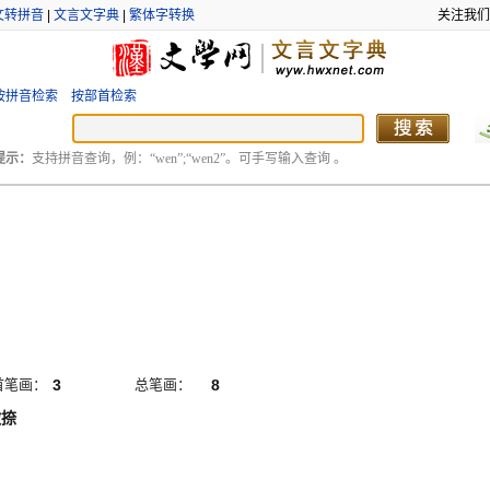
文转拼音
|
文言文字典
|
繁体字转换
关注我们
按拼音检索
按部首检索
提示：
支持拼音查询，例：“wen”;“wen2”。可手写输入查询 。
首笔画：
3
总笔画：
8
撇捺