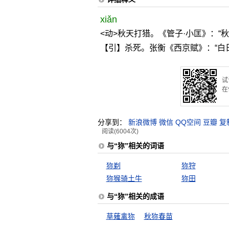
xiǎn
<动>秋天打猎。《管子·小匡》：“
【引】杀死。张衡《西京赋》：“白
试
在
分享到：
新浪微博
微信
QQ空间
豆瓣
复
阅读(6004次)
与“狝”相关的词语
狝剃
狝狩
狝猴骑土牛
狝田
与“狝”相关的成语
草薙禽狝
秋狝春苗