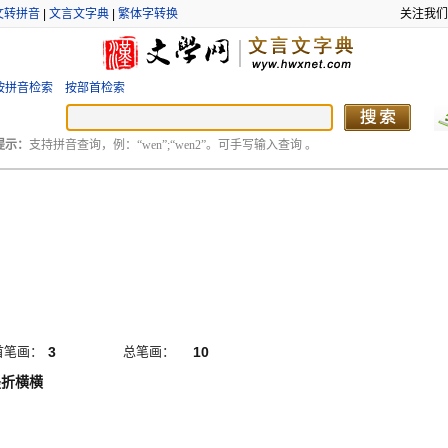
文转拼音
|
文言文字典
|
繁体字转换
关注我们
按拼音检索
按部首检索
提示：
支持拼音查询，例：“wen”;“wen2”。可手写输入查询 。
首笔画：
3
总笔画：
10
竖折横横