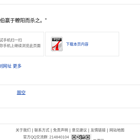
伯嬴于轑阳而杀之。”
试手机扫一扫
下载本页内容
你手机上继续浏览此页面
制网址
更多
圄空
|
|
|
|
|
关于我们
联系方式
免责声明
意见建议
友情链接
网站地图
官方QQ交流群:
214840104