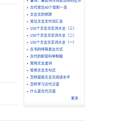
兼词、兼类词与词类活用的区分
古代常见40个官职一览
文言文的修辞
常见文言文代词汇总
150个文言文实词大全（三）
150个文言文实词大全（二）
150个文言文实词大全（一）
古书的特殊表达方式
古代的职官科举制度
常用文言虚词
常用文言文句式
怎样提高文言文阅读水平
怎样学习古代汉语
什么是古代汉语
更多...