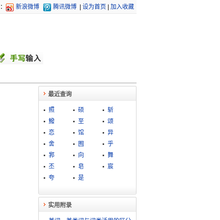
：
新浪微博
腾讯微博
|
设为首页
|
加入收藏
最近查询
照
硕
斩
鱍
至
颂
恋
馆
异
舍
囿
乎
郛
向
舞
丕
皂
宸
夸
是
实用附录