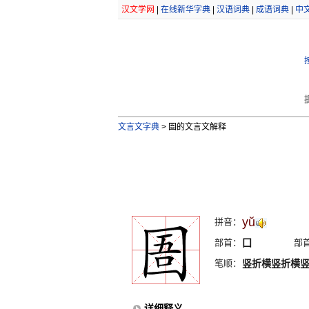
汉文学网
|
在线新华字典
|
汉语词典
|
成语词典
|
中
文言文字典
>
圄的文言文解释
yŭ
拼音：
部首：
囗
部
笔顺：
竖折横竖折横
详细释义