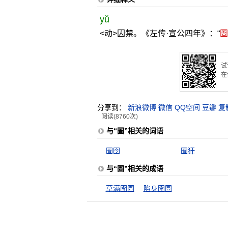
yǔ
<动>囚禁。《左传·宣公四年》：“
圄
试
在
分享到：
新浪微博
微信
QQ空间
豆瓣
复
阅读(8760次)
与“圄”相关的词语
圄囹
圄犴
与“圄”相关的成语
草满囹圄
陷身囹圄