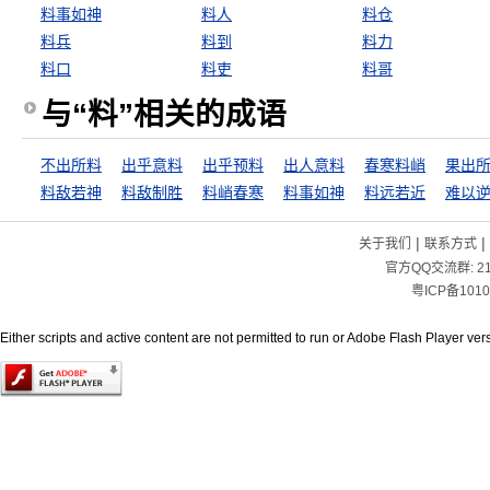
料事如神
料人
料仓
料兵
料到
料力
料口
料吏
料哥
与“料”相关的成语
不出所料
出乎意料
出乎预料
出人意料
春寒料峭
果出
料敌若神
料敌制胜
料峭春寒
料事如神
料远若近
难以
|
|
关于我们
联系方式
官方QQ交流群:
2
粤ICP备1010
Either scripts and active content are not permitted to run or Adobe Flash Player versi