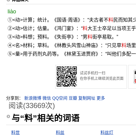
liào
①<动>计算；统计。《国语·周语》：“夫古者不
料
民而知其少
②<动>估计；估量。《鸿门宴》：“
料
大王士卒足以当项王乎
③<动>料想；预料。《失街亭》：“男
料
街亭易取。”
④<名>材料；草料。《林教头风雪山神庙》：“只见草
料
场里
⑤<量>用于药剂丸药等。《林黛玉进贾府》：“叫他们多配一
试试手机扫一扫
在你手机上继续浏览此页面
分享到：
新浪微博
微信
QQ空间
豆瓣
复制网址
更多
阅读(33669次)
与“料”相关的词语
料世
料丝
料丝灯