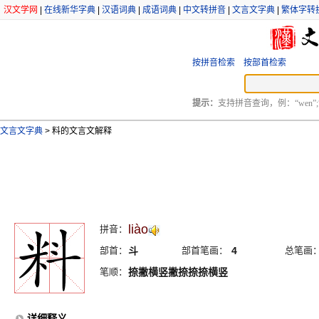
汉文学网
|
在线新华字典
|
汉语词典
|
成语词典
|
中文转拼音
|
文言文字典
|
繁体字转
按拼音检索
按部首检索
提示：
支持拼音查询，例：“wen”;
文言文字典
>
料的文言文解释
liào
拼音：
部首：
斗
部首笔画：
4
总笔画
笔顺：
捺撇横竖撇捺捺捺横竖
详细释义