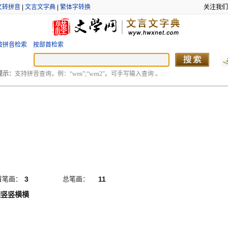
文转拼音
|
文言文字典
|
繁体字转换
关注我们
按拼音检索
按部首检索
提示：
支持拼音查询，例：“wen”;“wen2”。可手写输入查询 。
首笔画：
3
总笔画：
11
横竖竖横横