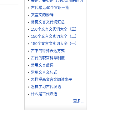
兼词、兼类词与词类活用的区分
古代常见40个官职一览
文言文的修辞
常见文言文代词汇总
150个文言文实词大全（三）
150个文言文实词大全（二）
150个文言文实词大全（一）
古书的特殊表达方式
古代的职官科举制度
常用文言虚词
常用文言文句式
怎样提高文言文阅读水平
怎样学习古代汉语
什么是古代汉语
更多...