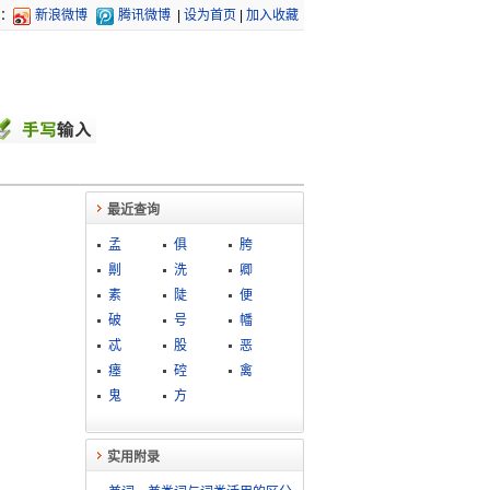
：
新浪微博
腾讯微博
|
设为首页
|
加入收藏
最近查询
孟
俱
胯
劓
洗
卿
素
陡
便
破
号
幡
忒
股
恶
瘗
硿
禽
鬼
方
实用附录