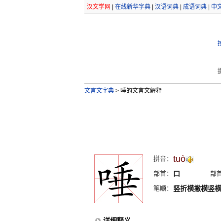
汉文学网
|
在线新华字典
|
汉语词典
|
成语词典
|
中
文言文字典
>
唾的文言文解释
tuò
拼音：
部首：
口
部
笔顺：
竖折横撇横竖
详细释义