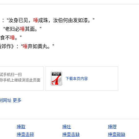
》：“汝身已见，
唾
成珠，汝伯何由发如漆。”
：“老妇必
唾
其面。”
让食不
唾
。”
郊作》：“
唾
弃如粪丸。”
试手机扫一扫
下载本页内容
你手机上继续浏览此页面
制网址
更多
唾取
唾吐
唾哕
唾壶击碎
唾壶击缺
唾壶敲缺