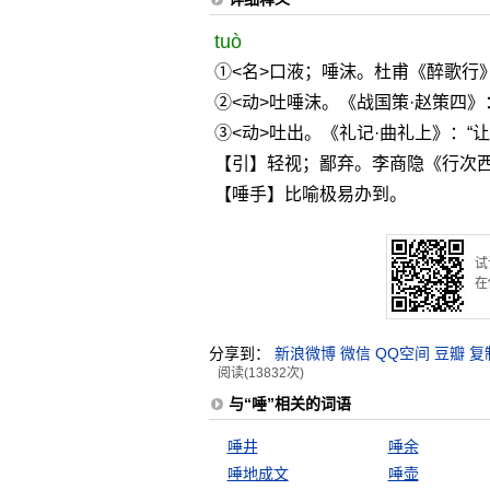
tuò
①<名>口液；唾沫。杜甫《醉歌行
②<动>吐唾沫。《战国策·赵策四》
③<动>吐出。《礼记·曲礼上》：“
【引】轻视；鄙弃。李商隐《行次西
【唾手】比喻极易办到。
试
在
分享到：
新浪微博
微信
QQ空间
豆瓣
复
阅读(13832次)
与“唾”相关的词语
唾井
唾余
唾地成文
唾壶