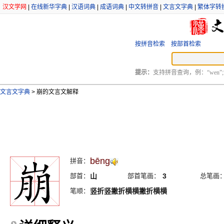
汉文学网
|
在线新华字典
|
汉语词典
|
成语词典
|
中文转拼音
|
文言文字典
|
繁体字转
按拼音检索
按部首检索
提示：
支持拼音查询，例：“wen”;
文言文字典
>
崩的文言文解释
bēng
拼音：
部首：
山
部首笔画：
3
总笔画
笔顺：
竖折竖撇折横横撇折横横