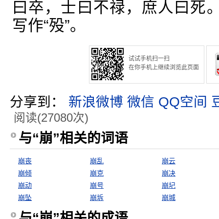
曰卒，士曰不禄，庶人曰死。”
写作“殁”。
试试手机扫一扫
在你手机上继续浏览此页面
分享到：
新浪微博
微信
QQ空间
阅读(27080次)
与“崩”相关的词语
崩丧
崩乱
崩云
崩倾
崩克
崩决
崩动
崩号
崩圮
崩坠
崩坼
崩城
与“崩”相关的成语