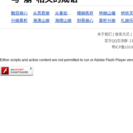
触目崩心
从恶若崩
从善如登，从恶如崩
榱崩栋折
地崩山摧
地坼
分崩离析
海沸山崩
海啸山崩
刻骨崩心
离析分崩
礼崩
|
|
关于我们
联系方式
官方QQ交流群:
2
粤ICP备1010
Either scripts and active content are not permitted to run or Adobe Flash Player versi