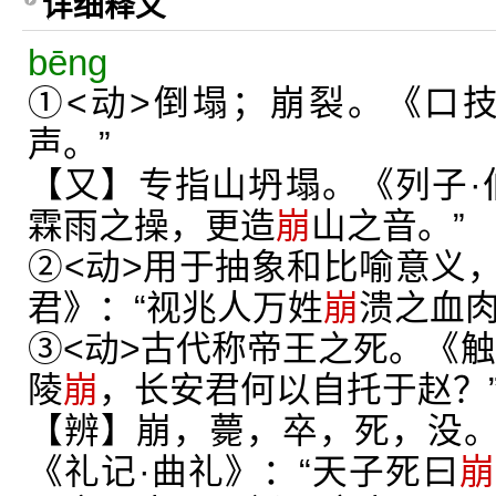
详细释义
bēng
①<动>倒塌；崩裂。《口
声。”
【又】专指山坍塌。《列子·
霖雨之操，更造
崩
山之音。”
②<动>用于抽象和比喻意义
君》：“视兆人万姓
崩
溃之血肉
③<动>古代称帝王之死。《触
陵
崩
，长安君何以自托于赵？
【辨】崩，薨，卒，死，没
《礼记·曲礼》：“天子死曰