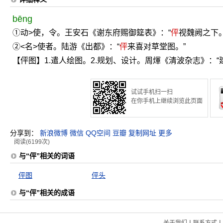
bēng
①动>使，令。王安石《谢东府赐御筵表》：“
伻
视魏阙之下。
②<名>使者。陆游《出都》：“
伻
来喜对草堂图。”
【伻图】1.遣人绘图。2.规划、设计。周煇《清波杂志》：
试试手机扫一扫
在你手机上继续浏览此页面
分享到：
新浪微博
微信
QQ空间
豆瓣
复制网址
更多
阅读(6199次)
与“伻”相关的词语
伻图
伻头
与“伻”相关的成语
|
|