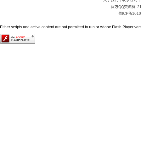
关于我们
联系方式
官方QQ交流群:
2
粤ICP备1010
Either scripts and active content are not permitted to run or Adobe Flash Player versi