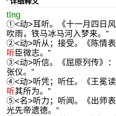
详细释义
tīng
①<动>耳听。《十一月四日风
吹雨，铁马冰马河入梦来。”
②<动>听从；接受。《陈情表
听
臣微志。”
③<动>听信。《屈原列传》：
张仪。”
④<动>听凭；听任。《王冕读
听
其所为。”
⑤<名>听力；听闻。《出师表
光先帝遗德。”