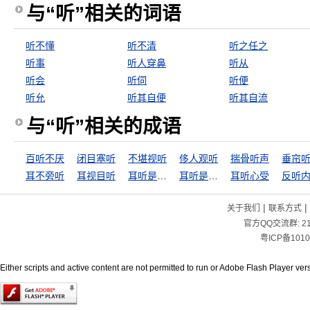
与“听”相关的词语
听不懂
听不清
听之任之
听事
听人穿鼻
听从
听会
听伺
听便
听允
听其自便
听其自流
与“听”相关的成语
百听不厌
闭目塞听
不堪视听
侈人观听
揣骨听声
垂帘
耳不旁听
耳视目听
耳听是虚，眼见是实
耳听是虚，眼见为实
耳听心受
反听
|
|
关于我们
联系方式
官方QQ交流群:
2
粤ICP备1010
Either scripts and active content are not permitted to run or Adobe Flash Player versi