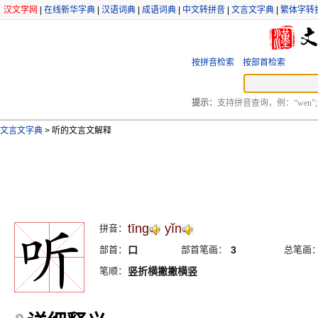
汉文学网
|
在线新华字典
|
汉语词典
|
成语词典
|
中文转拼音
|
文言文字典
|
繁体字转
按拼音检索
按部首检索
提示：
支持拼音查询，例：“wen”;
文言文字典
>
听的文言文解释
tīng
yĭn
拼音：
部首：
口
部首笔画：
3
总笔画
笔顺：
竖折横撇撇横竖