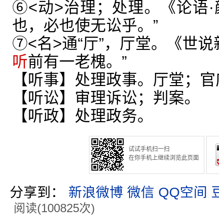
⑥<动>治理；处理。《论语·
也，必也使无讼乎。”
⑦<名>通“厅”，厅堂。《世说
听
前有一老槐。”
【听事】处理政事。厅堂；官
【听讼】审理诉讼；判案。
【听政】处理政务。
试试手机扫一扫
在你手机上继续浏览此页面
分享到：
新浪微博
微信
QQ空间
阅读(100825次)