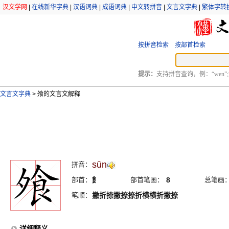
汉文学网
|
在线新华字典
|
汉语词典
|
成语词典
|
中文转拼音
|
文言文字典
|
繁体字转
按拼音检索
按部首检索
提示：
支持拼音查询，例：“wen”;
文言文字典
>
飧的文言文解释
sūn
拼音：
部首：
飠
部首笔画：
8
总笔画
笔顺：
撇折捺撇捺捺折横横折撇捺
详细释义