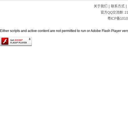
|
|
关于我们
联系方式
官方QQ交流群:
2
粤ICP备1010
Either scripts and active content are not permitted to run or Adobe Flash Player versi