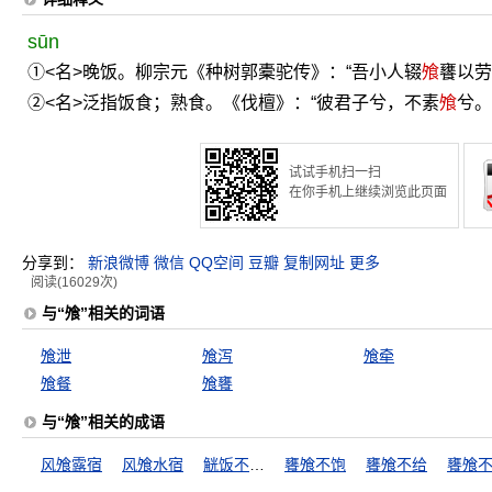
sūn
①<名>晚饭。柳宗元《种树郭橐驼传》：“吾小人辍
飧
饔以劳
②<名>泛指饭食；熟食。《伐檀》：“彼君子兮，不素
飧
兮。
试试手机扫一扫
在你手机上继续浏览此页面
分享到：
新浪微博
微信
QQ空间
豆瓣
复制网址
更多
阅读(16029次)
与“飧”相关的词语
飧泄
飧泻
飧牵
飧餐
飧饔
与“飧”相关的成语
风飧露宿
风飧水宿
觥饭不及壶飧
饔飧不饱
饔飧不给
饔飧