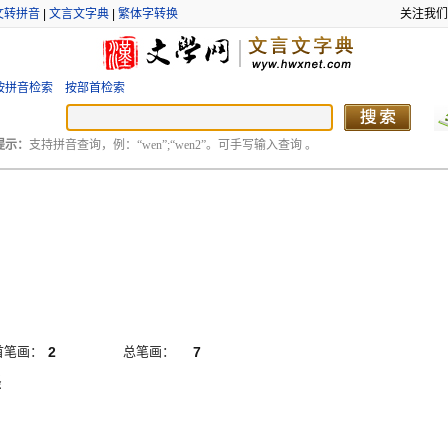
文转拼音
|
文言文字典
|
繁体字转换
关注我们
按拼音检索
按部首检索
提示：
支持拼音查询，例：“wen”;“wen2”。可手写输入查询 。
首笔画：
2
总笔画：
7
竖