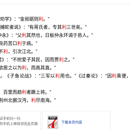
《劝学》：“金就砺则
利
。”
《捕蛇者说》：“有蒋氏者，专其
利
三世矣。”
仲永》：“父
利
其然也，日板仲永环谒于邑人。”
良药苦口
利
于病。”
不
利
，引次江北。”
君》：“不拊爱子其民，因而贾
利
之。”
“欲居之以为
利
，而高其直。”
等。《子鱼论战》：“三军以
利
用也。”《过秦论》：“因
利
乘便
法，百里而趋
利
者蹶上将。”
“荆州北据汉沔，
利
尽南海。”
试手机扫一扫
下载本页内容
你手机上继续浏览此页面