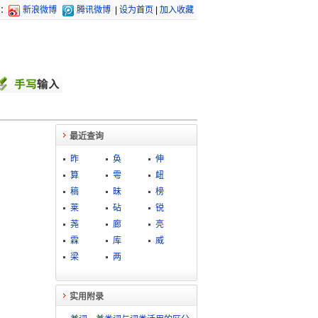
：
新浪微博
腾讯微博
|
设为首页
|
加入收藏
最近查询
昨
奂
伸
算
雩
衄
稿
昧
榜
莱
砧
锐
荛
廊
亮
霖
库
威
梁
两
实用附录