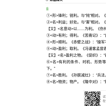
lì
①<形>锋利；锐利。与“钝”相对。
②<名>利益；好处。与“害”相对。
【又】<名意动>以……为利。《伤
③<动>有利；得利。《苦斋记》：“
④<形>顺利。《赤壁之战》：“操军
⑤<动>盈利；取利。《冯谖客孟尝
【又】<名>盈利之物。《促织》：
⑥<名>有利的条件、时机、形势
下。”
⑦<名>胜利。《孙膑减灶》：“兵
⑧<名>物资；物产。《隆中对》：
试
在