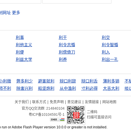
制网址
更多
利事
利于
利交
利他主义
利令志惛
利令智惛
利便
利傍倚刀
利入
利兹大学
利养
利出一孔
小利微
弊多利少
避害就利
辩口利辞
辩口利舌
薄利多销
不
师不利
除害兴利
船坚炮利
从中渔利
寸利必得
大吉大利
啖
|
|
|
|
|
关于我们
联系方式
免责声明
意见建议
友情链接
网站地图
官方QQ交流群:
214840104
二维码
粤ICP备10104591号-1
扫描可直接访问
o run or Adobe Flash Player version 10.0.0 or greater is not installed.