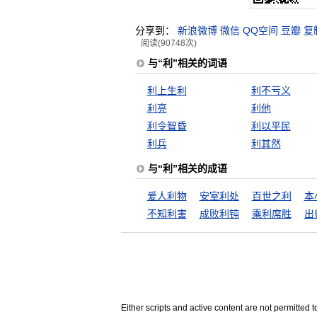
分享到：
新浪微博
微信
QQ空间
豆瓣
复
阅读(90748次)
与“利”相关的词语
利上生利
利不亏义
利亮
利他
利令智昏
利以平民
利兵
利其然
与“利”相关的成语
爱人利物
安室利处
百世之利
本
不知利害
成败利钝
乘利席胜
出
Either scripts and active content are not permitted t