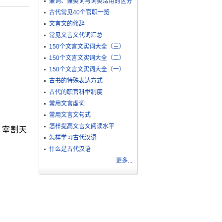
兼词、兼类词与词类活用的区分
古代常见40个官职一览
文言文的修辞
常见文言文代词汇总
150个文言文实词大全（三）
150个文言文实词大全（二）
150个文言文实词大全（一）
古书的特殊表达方式
古代的职官科举制度
常用文言虚词
常用文言文句式
怎样提高文言文阅读水平
，宰割天
怎样学习古代汉语
什么是古代汉语
更多...