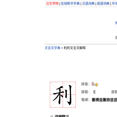
汉文学网
|
在线新华字典
|
汉语词典
|
成语词典
|
中
文言文字典
>
利的文言文解释
lì
拼音：
部首：
刂
部
笔顺：
撇横竖撇捺竖
详细释义