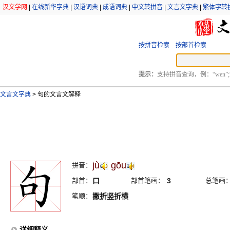
汉文学网
|
在线新华字典
|
汉语词典
|
成语词典
|
中文转拼音
|
文言文字典
|
繁体字转
按拼音检索
按部首检索
提示：
支持拼音查询，例：“wen”;
文言文字典
>
句的文言文解释
jù
gōu
拼音：
部首：
口
部首笔画：
3
总笔画
笔顺：
撇折竖折横
详细释义