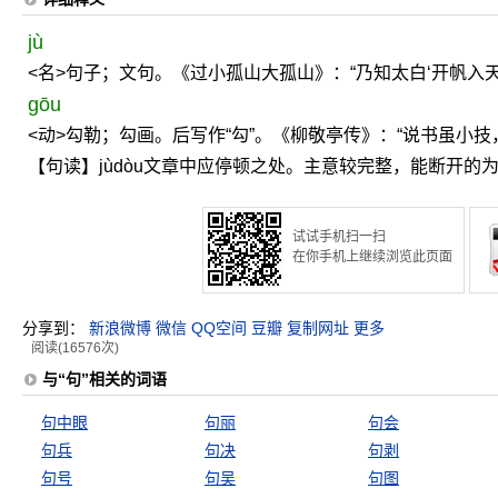
jù
<名>句子；文句。《过小孤山大孤山》：“乃知太白‘开帆入天
gōu
<动>勾勒；勾画。后写作“勾”。《柳敬亭传》：“说书虽小技
【句读】jùdòu文章中应停顿之处。主意较完整，能断开
试试手机扫一扫
在你手机上继续浏览此页面
分享到：
新浪微博
微信
QQ空间
豆瓣
复制网址
更多
阅读(16576次)
与“句”相关的词语
句中眼
句丽
句会
句兵
句决
句剥
句号
句吴
句图