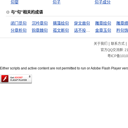
句婴
句子
句子成分
与“句”相关的成语
闭门觅句
沉吟章句
摛藻绘句
穿文凿句
雕章绘句
雕章
分章析句
钩章棘句
孤文断句
话不投机半句多
金章玉句
矜句
|
|
关于我们
联系方式
官方QQ交流群:
2
粤ICP备1010
Either scripts and active content are not permitted to run or Adobe Flash Player versi