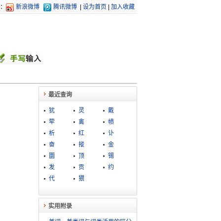
：
新浪微博
腾讯微博
|
设为首页
|
加入收藏
最近查询
犹
灵
戴
荦
禽
帻
析
红
讣
奋
摐
金
圜
顶
锡
发
贡
约
代
猥
实用附录