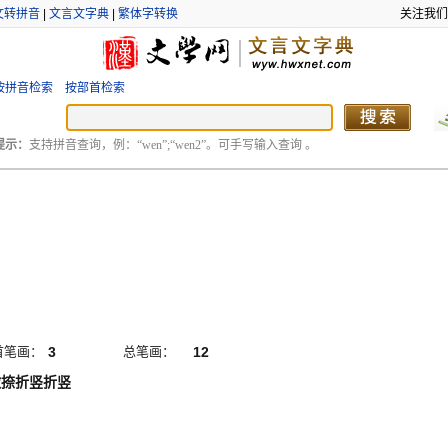
文转拼音
|
文言文字典
|
繁体字转换
关注我们
按拼音检索
按部首检索
提示：
支持拼音查询，例：“wen”;“wen2”。可手写输入查询 。
首笔画：
3
总笔画：
12
撇捺折竖折竖