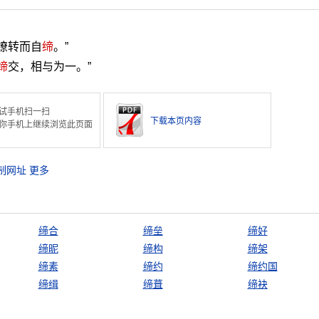
缭转而自
缔
。”
缔
交，相与为一。”
试手机扫一扫
下载本页内容
你手机上继续浏览此页面
制网址
更多
缔合
缔垒
缔好
缔昵
缔构
缔架
缔素
缔约
缔约国
缔缉
缔葺
缔袂