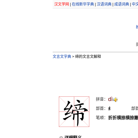
汉文学网
|
在线新华字典
|
汉语词典
|
成语词典
|
中
文言文字典
>
缔的文言文解释
dì
拼音：
部首：
纟
部
笔顺：
折折横捺横捺
详细释义