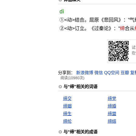
dì
①<动>结合。屈原《悲回风》：“气
②<动>订立。《过秦论》：“
缔
合从
试
在
分享到：
新浪微博
微信
QQ空间
豆瓣
复
阅读(10980次)
与“缔”相关的词语
缔交
缔党
缔姻
缔婚
缔生
缔盟
缔纶
缔结
与“缔”相关的成语