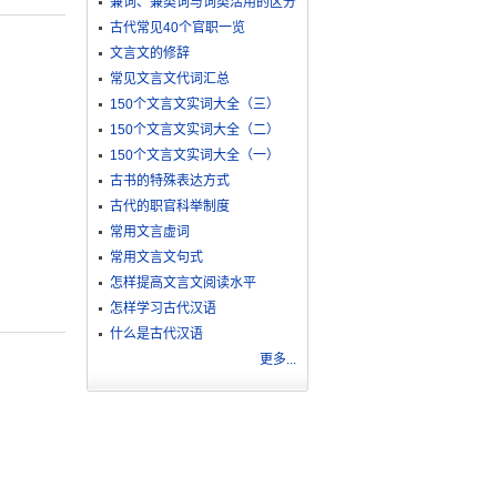
兼词、兼类词与词类活用的区分
古代常见40个官职一览
文言文的修辞
常见文言文代词汇总
150个文言文实词大全（三）
150个文言文实词大全（二）
150个文言文实词大全（一）
古书的特殊表达方式
古代的职官科举制度
常用文言虚词
常用文言文句式
怎样提高文言文阅读水平
怎样学习古代汉语
什么是古代汉语
更多...