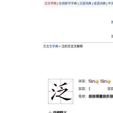
汉文学网
|
在线新华字典
|
汉语词典
|
成语词典
|
中
文言文字典
>
泛的文言文解释
fàn
fán
拼音：
部首：
氵
部
笔顺：
捺捺横撇捺折
详细释义