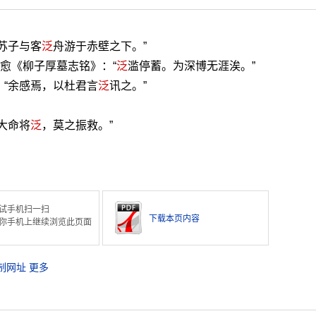
苏子与客
泛
舟游于赤壁之下。”
韩愈《柳子厚墓志铭》：“
泛
滥停蓄。为深博无涯涘。”
：“余感焉，以杜君言
泛
讯之。”
大命将
泛
，莫之振救。”
试手机扫一扫
下载本页内容
你手机上继续浏览此页面
制网址
更多