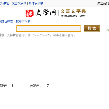
文转拼音
|
文言文字典
|
繁体字转换
关注我们
按拼音检索
按部首检索
提示：
支持拼音查询，例：“wen”;“wen2”。可手写输入查询 。
首笔画：
3
总笔画：
7
捺