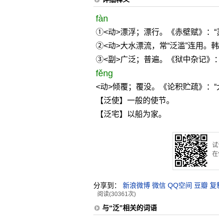
fàn
①<动>漂浮；漂行。《赤壁赋》：“
②<动>大水漂流，常“泛滥”连用。
③<副>广泛；普遍。《狱中杂记》
fěng
<动>倾覆；覆没。《论积贮疏》：“
【泛使】一般的使节。
【泛宅】以船为家。
试
在
分享到：
新浪微博
微信
QQ空间
豆瓣
复
阅读(30361次)
与“泛”相关的词语