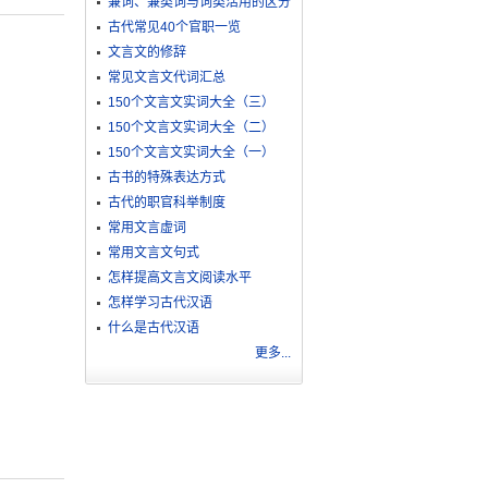
兼词、兼类词与词类活用的区分
古代常见40个官职一览
文言文的修辞
常见文言文代词汇总
150个文言文实词大全（三）
150个文言文实词大全（二）
150个文言文实词大全（一）
古书的特殊表达方式
古代的职官科举制度
常用文言虚词
常用文言文句式
怎样提高文言文阅读水平
怎样学习古代汉语
什么是古代汉语
更多...