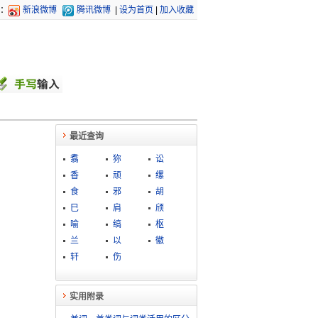
：
新浪微博
腾讯微博
|
设为首页
|
加入收藏
最近查询
翥
狝
讼
香
顽
缧
食
邪
胡
巳
肩
颀
喻
缟
枢
兰
以
徽
轩
伤
实用附录