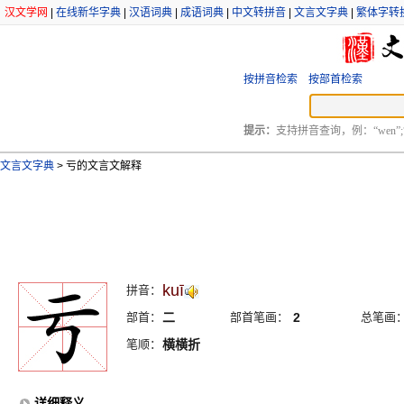
汉文学网
|
在线新华字典
|
汉语词典
|
成语词典
|
中文转拼音
|
文言文字典
|
繁体字转
按拼音检索
按部首检索
提示：
支持拼音查询，例：“wen”;
文言文字典
>
亏的文言文解释
kuī
拼音：
部首：
二
部首笔画：
2
总笔画
笔顺：
横横折
详细释义