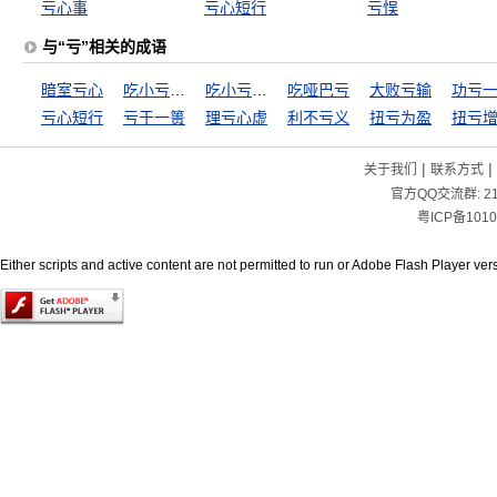
亏心事
亏心短行
亏悮
与“亏”相关的成语
暗室亏心
吃小亏得大便宜
吃小亏占大便宜
吃哑巴亏
大败亏输
功亏
亏心短行
亏于一篑
理亏心虚
利不亏义
扭亏为盈
扭亏
|
|
关于我们
联系方式
官方QQ交流群:
2
粤ICP备1010
Either scripts and active content are not permitted to run or Adobe Flash Player versi