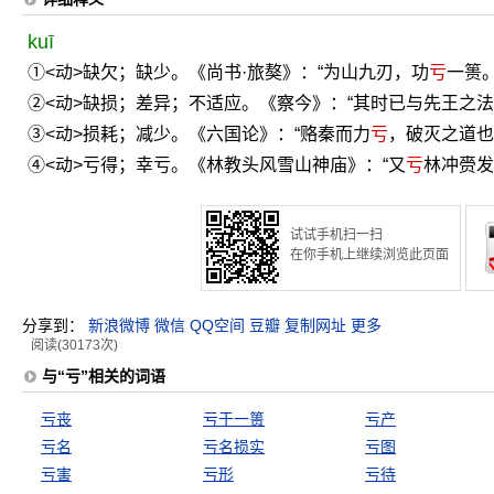
kuī
①<动>缺欠；缺少。《尚书·旅獒》：“为山九刃，功
亏
一篑。
②<动>缺损；差异；不适应。《察今》：“其时已与先王之法
③<动>损耗；减少。《六国论》：“赂秦而力
亏
，破灭之道也
④<动>亏得；幸亏。《林教头风雪山神庙》：“又
亏
林冲赍发
试试手机扫一扫
在你手机上继续浏览此页面
分享到：
新浪微博
微信
QQ空间
豆瓣
复制网址
更多
阅读(30173次)
与“亏”相关的词语
亏丧
亏于一篑
亏产
亏名
亏名损实
亏图
亏害
亏形
亏待