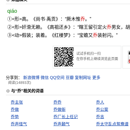
qiáo
①<形>高。《尚书·禹贡》：“厥木惟
乔
。”
②<形>奸滑无赖。《高祖还乡》：“瞎王留引定火
乔
男女，胡
③<动>假装；装着。《红楼梦》：“宝蟾又
乔
装射闪。”
试试手机扫一扫
在你手机上继续浏览此页面
分享到：
新浪微博
微信
QQ空间
豆瓣
复制网址
更多
阅读(14893次)
与“乔”相关的词语
乔主张
乔乔
乔人
乔做
乔做衙
乔公案
乔势
乔厂长上任记
乔吉
乔声怪气
乔声颡气
乔太守乱点鸳鸯谱