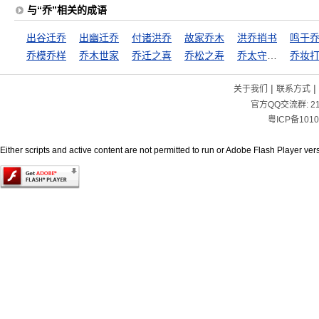
与“乔”相关的成语
出谷迁乔
出幽迁乔
付诸洪乔
故家乔木
洪乔捎书
鸣于
乔模乔样
乔木世家
乔迁之喜
乔松之寿
乔太守乱点鸳鸯谱
乔妆
|
|
关于我们
联系方式
官方QQ交流群:
2
粤ICP备1010
Either scripts and active content are not permitted to run or Adobe Flash Player versi