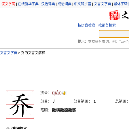
汉文学网
|
在线新华字典
|
汉语词典
|
成语词典
|
中文转拼音
|
文言文字典
|
繁体字转
按拼音检索
按部首检索
提示：
支持拼音查询，例：“wen”;
文言文字典
>
乔的文言文解释
qiáo
拼音：
部首：
丿
部首笔画：
1
总笔画
笔顺：
撇横撇捺撇竖
详细释义