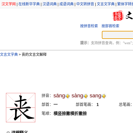
汉文学网
|
在线新华字典
|
汉语词典
|
成语词典
|
中文转拼音
|
文言文字典
|
繁体字转
按拼音检索
按部首检索
提示：
支持拼音查询，例：“wen”;
文言文字典
>
丧的文言文解释
sāng
sàng
sang
拼音：
部首：
一
部首笔画：
1
总笔画
笔顺：
横竖捺撇横折撇捺
详细释义