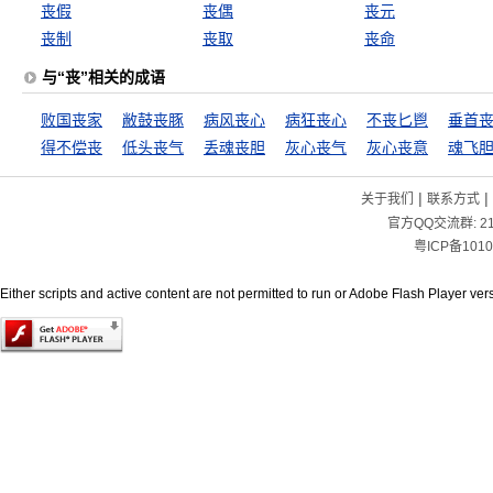
丧假
丧偶
丧元
丧制
丧取
丧命
与“丧”相关的成语
败国丧家
敝鼓丧豚
病风丧心
病狂丧心
不丧匕鬯
垂首
得不偿丧
低头丧气
丢魂丧胆
灰心丧气
灰心丧意
魂飞
|
|
关于我们
联系方式
官方QQ交流群:
2
粤ICP备1010
Either scripts and active content are not permitted to run or Adobe Flash Player versi