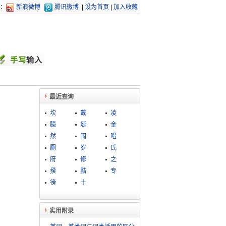
：
新浪微博
腾讯微博
|
设为首页
|
加入收藏
最近查询
坎
戴
凌
臆
埏
金
然
闹
唱
厕
岁
氏
府
修
之
揆
黠
专
徬
十
实用附录