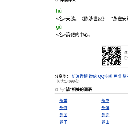
hú
<名>天鹅。《陈涉世家》：“燕雀安
gǔ
<名>箭靶的中心。
试
在
分享到：
新浪微博
微信
QQ空间
豆瓣
复
阅读(14698次)
与“鹄”相关的词语
鹄举
鹄书
鹄侍
鹄俟
鹄国
鹄壳
鹄子
鹄山