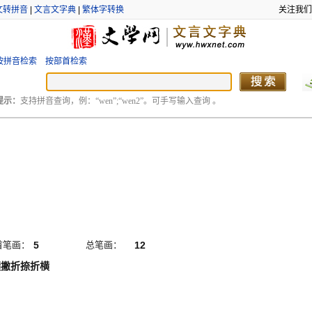
文转拼音
|
文言文字典
|
繁体字转换
关注我们
按拼音检索
按部首检索
提示：
支持拼音查询，例：“wen”;“wen2”。可手写输入查询 。
首笔画：
5
总笔画：
12
横撇折捺折横