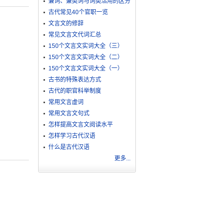
兼词、兼类词与词类活用的区分
古代常见40个官职一览
文言文的修辞
常见文言文代词汇总
150个文言文实词大全（三）
150个文言文实词大全（二）
150个文言文实词大全（一）
古书的特殊表达方式
古代的职官科举制度
常用文言虚词
常用文言文句式
怎样提高文言文阅读水平
怎样学习古代汉语
什么是古代汉语
更多...