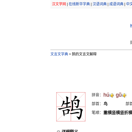
汉文学网
|
在线新华字典
|
汉语词典
|
成语词典
|
中
文言文字典
>
鹄的文言文解释
hú
gŭ
拼音：
部首：
鸟
部
笔顺：
撇横竖横竖折
详细释义