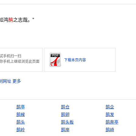
知鸿
鹄
之志哉。”
试手机扫一扫
下载本页内容
你手机上继续浏览此页面
制网址
更多
鹄亭
鹄仓
鹄企
鹄候
鹄卵
鹄发
鹄头
鹄头板
鹄奔亭
鹄岭
鹄岸
鹄峙