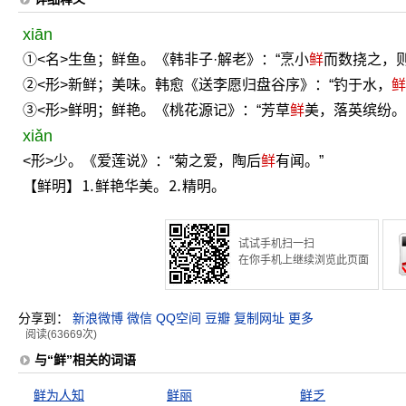
xiān
①<名>生鱼；鲜鱼。《韩非子·解老》：“烹小
鲜
而数挠之，则
②<形>新鲜；美味。韩愈《送李愿归盘谷序》：“钓于水，
鲜
③<形>鲜明；鲜艳。《桃花源记》：“芳草
鲜
美，落英缤纷。
xiǎn
<形>少。《爱莲说》：“菊之爱，陶后
鲜
有闻。”
【鲜明】⒈鲜艳华美。⒉精明。
试试手机扫一扫
在你手机上继续浏览此页面
分享到：
新浪微博
微信
QQ空间
豆瓣
复制网址
更多
阅读(63669次)
与“鲜”相关的词语
鲜为人知
鲜丽
鲜乏