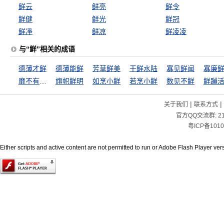
鲜云
鲜亮
鲜令
鲜健
鲜光
鲜冠
鲜凈
鲜凉
鲜凌凌
与“鲜”相关的成语
德薄才鲜
德薄能鲜
芳草鲜美
干鲜水陆
寡见鲜闻
寡廉
靡不有初，鲜克有终
旗帜鲜明
如烹小鲜
若烹小鲜
数见不鲜
鲜蹦
|
|
关于我们
联系方式
官方QQ交流群:
2
粤ICP备1010
Either scripts and active content are not permitted to run or Adobe Flash Player versi