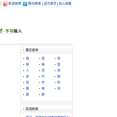
：
新浪微博
腾讯微博
|
设为首页
|
加入收藏
最近查询
悔
笔
倪
婉
岫
釜
入
坦
但
述
代
兢
忽
罕
积
舅
辱
汤
盾
颜
实用附录