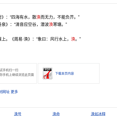
对》：“四海有水，散
涣
而无力，不能负芥。”
丹泉》：“清音应空谷，潜波
涣
寒塘。”
巽上。《周易·涣》：“象曰：风行水上，
涣
。”
试手机扫一扫
下载本页内容
你手机上继续浏览此页面
制网址
更多
涣号
涣命
涣如冰释