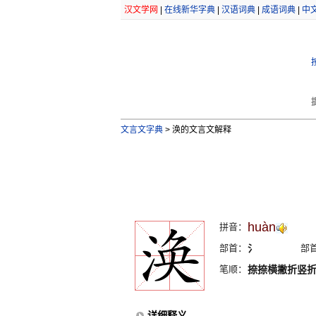
汉文学网
|
在线新华字典
|
汉语词典
|
成语词典
|
中
文言文字典
>
涣的文言文解释
huàn
拼音：
部首：
氵
部
笔顺：
捺捺横撇折竖
详细释义