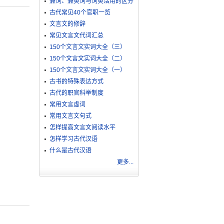
兼词、兼类词与词类活用的区分
古代常见40个官职一览
文言文的修辞
常见文言文代词汇总
150个文言文实词大全（三）
150个文言文实词大全（二）
150个文言文实词大全（一）
古书的特殊表达方式
古代的职官科举制度
常用文言虚词
常用文言文句式
怎样提高文言文阅读水平
怎样学习古代汉语
什么是古代汉语
更多...