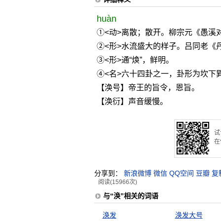
huàn
①<动>离散；散开。柳宗元《愚溪
②<形>水流盛大的样子。吕同老《
③<形>通“焕”，鲜明。
④<名>六十四卦之一，卦形为坎下
【涣号】帝王的旨令，恩旨。
【涣衍】声音缓慢。
试
在
分享到：
新浪微博
微信
QQ空间
豆瓣
复
阅读(15966次)
与“涣”相关的词语
涣发
涣发大号