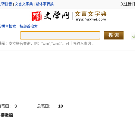
文转拼音
|
文言文字典
|
繁体字转换
关注我们
按拼音检索
按部首检索
提示：
支持拼音查询，例：“wen”;“wen2”。可手写输入查询 。
首笔画：
3
总笔画：
10
折横撇捺