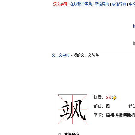
汉文学网
|
在线新华字典
|
汉语词典
|
成语词典
|
中
文言文字典
>
飒的文言文解释
sà
拼音：
部首：
风
部
笔顺：
捺横捺撇横撇
详细释义