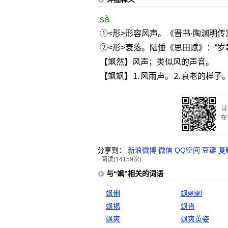
sà
①<形>形容风声。《晋书·陶渊明传
②<形>衰落。陆倕《思田赋》：“
【飒然】风声；类似风的声音。
【飒飒】⒈风雨声。⒉衰老的样子
试
在
分享到：
新浪微博
微信
QQ空间
豆瓣
复
阅读(14159次)
与“飒”相关的词语
飒俐
飒剌剌
飒擖
飒沓
飒爽
飒爽英姿