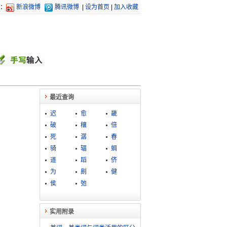
：
新浪微博
腾讯微博
|
设为首页
|
加入收藏
最近查询
迟
愈
畿
破
穰
倍
死
潺
春
骑
辐
蜩
道
蹈
侪
为
劓
健
侯
弛
实用附录