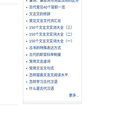
兼词、兼类词与词类活用的区分
古代常见40个官职一览
文言文的修辞
常见文言文代词汇总
150个文言文实词大全（三）
150个文言文实词大全（二）
150个文言文实词大全（一）
古书的特殊表达方式
古代的职官科举制度
常用文言虚词
常用文言文句式
怎样提高文言文阅读水平
怎样学习古代汉语
什么是古代汉语
更多...