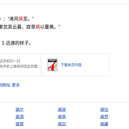
》：“清风
飒
至。”
岁聿忽其云暮，庭草
飒
以萎黄。”
。⒊迅速的样子。
试手机扫一扫
下载本页内容
你手机上继续浏览此页面
制网址
更多
飒尔
飒戾
飒拉
飒洒
飒焉
飒然
飒瑟
飒白
飒纚