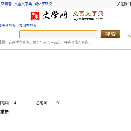
文转拼音
|
文言文字典
|
繁体字转换
关注我们
按拼音检索
按部首检索
提示：
支持拼音查询，例：“wen”;“wen2”。可手写输入查询 。
首笔画：
4
总笔画：
9
折撇捺