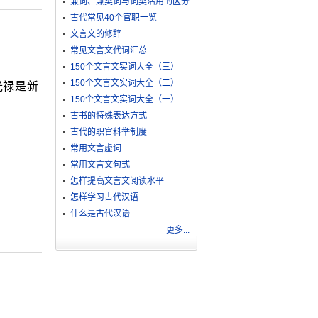
兼词、兼类词与词类活用的区分
古代常见40个官职一览
文言文的修辞
常见文言文代词汇总
150个文言文实词大全（三）
150个文言文实词大全（二）
光禄是新
150个文言文实词大全（一）
古书的特殊表达方式
古代的职官科举制度
常用文言虚词
常用文言文句式
怎样提高文言文阅读水平
怎样学习古代汉语
什么是古代汉语
更多...