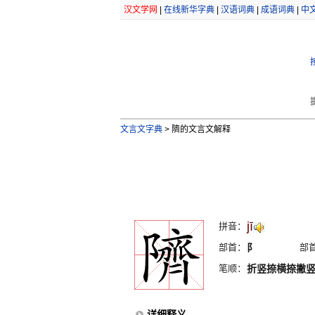
汉文学网
|
在线新华字典
|
汉语词典
|
成语词典
|
中
文言文字典
>
隮的文言文解释
jī
拼音：
部首：
阝
部
笔顺：
折竖捺横捺撇
详细释义