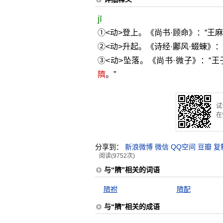
jī
①<动>登上。《尚书·顾命》：“王
②<动>升起。《诗经·鄘风·蝃蝀》：
③<动>坠落。《尚书·微子》：“
隮
。”
试
在
分享到：
新浪微博
微信
QQ空间
豆瓣
复
阅读(9752次)
与“隮”相关的词语
隮祔
隮配
与“隮”相关的成语