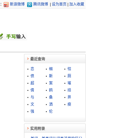
：
新浪微博
腾讯微博
|
设为首页
|
加入收藏
最近查询
恋
帼
怊
偾
斯
厕
超
案
璀
倩
鸥
掊
与
桑
畀
文
洒
瘐
强
伦
实用附录