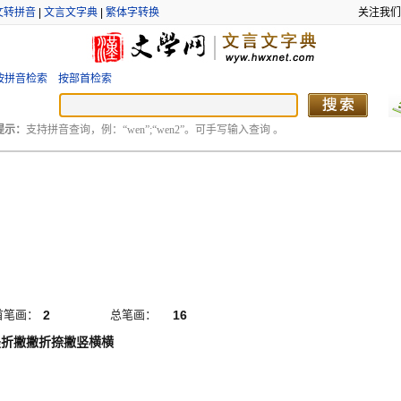
文转拼音
|
文言文字典
|
繁体字转换
关注我们
按拼音检索
按部首检索
提示：
支持拼音查询，例：“wen”;“wen2”。可手写输入查询 。
首笔画：
2
总笔画：
16
竖折撇撇折捺撇竖横横