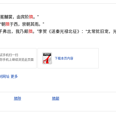
麻冕黼裳，由宾阶
隮
。”
“朝
隮
于西，崇朝其雨。”
王子弗出，我乃颠
隮
。”李贺《送秦光禄北征》：“太常犹旧宠，
试手机扫一扫
下载本页内容
你手机上继续浏览此页面
制网址
更多
隮陟
隮颠