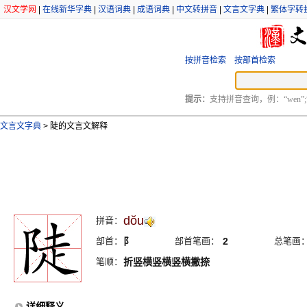
汉文学网
|
在线新华字典
|
汉语词典
|
成语词典
|
中文转拼音
|
文言文字典
|
繁体字转
按拼音检索
按部首检索
提示：
支持拼音查询，例：“wen”;
文言文字典
>
陡的文言文解释
dŏu
拼音：
部首：
阝
部首笔画：
2
总笔画
笔顺：
折竖横竖横竖横撇捺
详细释义