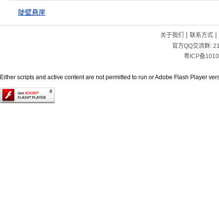
陡壁悬崖
|
|
关于我们
联系方式
官方QQ交流群:
2
粤ICP备1010
Either scripts and active content are not permitted to run or Adobe Flash Player versi