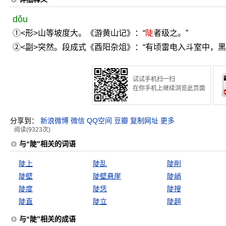
dǒu
①<形>山等坡度大。《游黄山记》：“
陡
者级之。”
②<副>突然。段成式《酉阳杂俎》：“有顷雷电入斗室中，
试试手机扫一扫
在你手机上继续浏览此页面
分享到：
新浪微博
微信
QQ空间
豆瓣
复制网址
更多
阅读(9323次)
与“陡”相关的词语
陡上
陡乱
陡削
陡壁
陡壁悬崖
陡峭
陡度
陡恁
陡搜
陡直
陡立
陡趄
与“陡”相关的成语