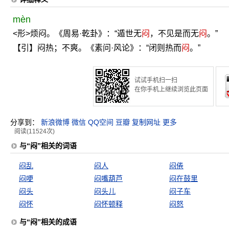
mèn
<形>烦闷。《周易·乾卦》：“遁世无
闷
，不见是而无
闷
。”
【引】闷热；不爽。《素问·风论》：“闭则热而
闷
。”
试试手机扫一扫
在你手机上继续浏览此页面
分享到：
新浪微博
微信
QQ空间
豆瓣
复制网址
更多
阅读(11524次)
与“闷”相关的词语
闷乱
闷人
闷倦
闷哽
闷嘴葫芦
闷在鼓里
闷头
闷头儿
闷子车
闷怀
闷怀顿释
闷怒
与“闷”相关的成语