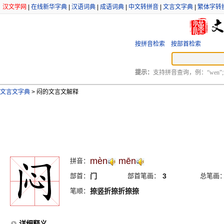
汉文学网
|
在线新华字典
|
汉语词典
|
成语词典
|
中文转拼音
|
文言文字典
|
繁体字转
按拼音检索
按部首检索
提示：
支持拼音查询，例：“wen”;
文言文字典
>
闷的文言文解释
mèn
mēn
拼音：
部首：
门
部首笔画：
3
总笔画
笔顺：
捺竖折捺折捺捺
详细释义