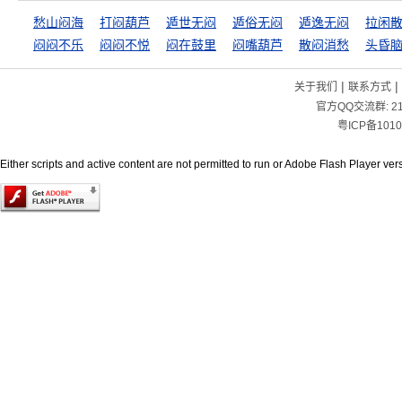
愁山闷海
打闷葫芦
遁世无闷
遁俗无闷
遁逸无闷
拉闲
闷闷不乐
闷闷不悦
闷在鼓里
闷嘴葫芦
散闷消愁
头昏
|
|
关于我们
联系方式
官方QQ交流群:
2
粤ICP备1010
Either scripts and active content are not permitted to run or Adobe Flash Player versi