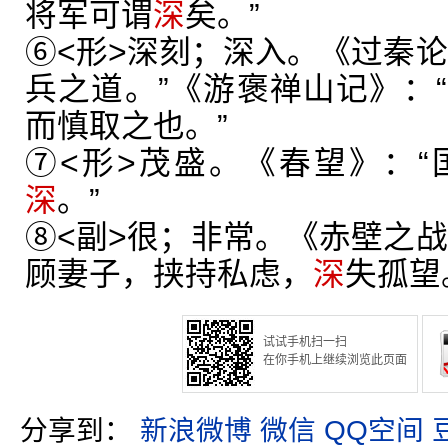
将军可谓
深
矣。”
⑥<形>深刻；深入。《过秦论
兵之道。”《游褒禅山记》：
而慎取之也。”
⑦<形>茂盛。《春望》：
深
。”
⑧<副>很；非常。《赤壁之战
顾妻子，挟持私虑，
深
失孤望
试试手机扫一扫
在你手机上继续浏览此页面
分享到：
新浪微博
微信
QQ空间