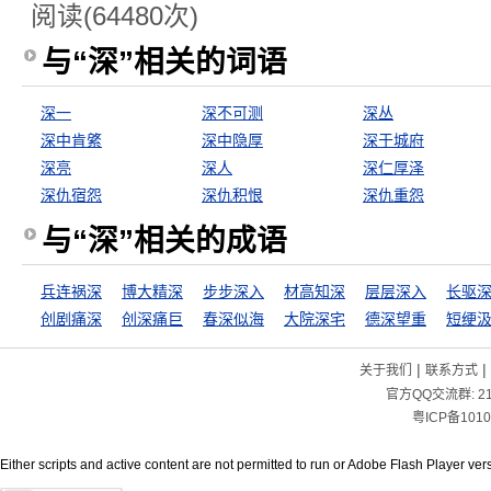
阅读(64480次)
与“深”相关的词语
深一
深不可测
深丛
深中肯綮
深中隐厚
深于城府
深亮
深人
深仁厚泽
深仇宿怨
深仇积恨
深仇重怨
与“深”相关的成语
兵连祸深
博大精深
步步深入
材高知深
层层深入
长驱
创剧痛深
创深痛巨
春深似海
大院深宅
德深望重
短绠
|
|
关于我们
联系方式
官方QQ交流群:
2
粤ICP备1010
Either scripts and active content are not permitted to run or Adobe Flash Player versi