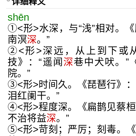
详细释义
shēn
①<形>水深，与“浅”相对。
南溟
深
。”
②<形>深远，从上到下或
技》：“遥闻
深
巷中犬吠。”
院。”
③<形>时间久。《琵琶行》：
泪红阑干。”
④<形>程度深。《扁鹊见蔡桓
不治将益
深
。”
⑤<形>苛刻；严厉；刻毒。《