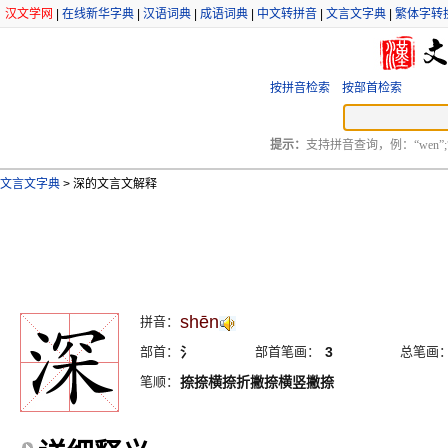
汉文学网
|
在线新华字典
|
汉语词典
|
成语词典
|
中文转拼音
|
文言文字典
|
繁体字转
按拼音检索
按部首检索
提示：
支持拼音查询，例：“wen”;
文言文字典
>
深的文言文解释
shēn
拼音：
部首：
氵
部首笔画：
3
总笔画
笔顺：
捺捺横捺折撇捺横竖撇捺