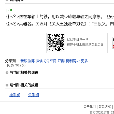
jiàn
①<名>嵌在车轴上的铁，用以减少轮毂与轴之间摩擦。《吴子
②<名>兵器名。关汉卿《关大王独赴单刀会》：“三股叉，
试试手机扫一扫
在你手机上继续浏览此页面
分享到：
新浪微博
微信
QQ空间
豆瓣
复制网址
更多
阅读(7012次)
与“锏”相关的词语
与“锏”相关的成语
撒手锏
杀手锏
|
|
关于我们
联系方式
官方QQ交流群:
2