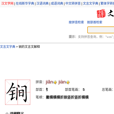
汉文学网
|
在线新华字典
|
汉语词典
|
成语词典
|
中文转拼音
|
文言文字典
|
繁体字转
按拼音检索
按部首检索
提示：
支持拼音查询，例：“wen”;
文言文字典
>
锏的文言文解释
jiăn
jiàn
拼音：
部首：
钅
部首笔画：
5
总笔画
笔顺：
撇横横横折捺竖折竖折横横
详细释义