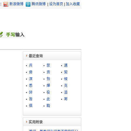
：
新浪微博
腾讯微博
|
设为首页
|
加入收藏
最近查询
兵
禁
遘
毋
资
契
溟
炰
候
悉
燀
克
舁
役
滥
皆
此
寄
俱
鞫
实用附录