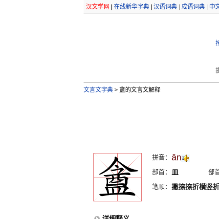
汉文学网
|
在线新华字典
|
汉语词典
|
成语词典
|
中
文言文字典
>
盦的文言文解释
ān
拼音：
部首：
皿
部
笔顺：
撇捺捺折横竖
详细释义