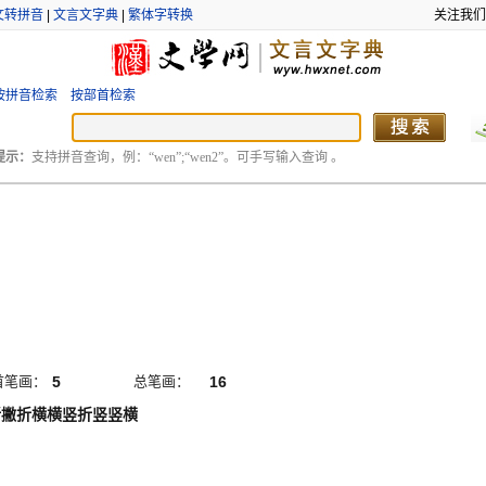
文转拼音
|
文言文字典
|
繁体字转换
关注我们
按拼音检索
按部首检索
提示：
支持拼音查询，例：“wen”;“wen2”。可手写输入查询 。
首笔画：
5
总笔画：
16
折撇折横横竖折竖竖横