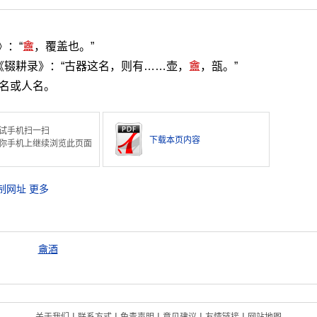
》：“
盦
，覆盖也。”
《辍耕录》：“古器这名，则有……壶，
盦
，瓿。”
斋名或人名。
试手机扫一扫
下载本页内容
你手机上继续浏览此页面
制网址
更多
盦酒
|
|
|
|
|