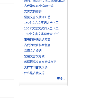
兼词、兼类词与词类活用的区分
古代常见40个官职一览
文言文的修辞
常见文言文代词汇总
150个文言文实词大全（三）
150个文言文实词大全（二）
150个文言文实词大全（一）
古书的特殊表达方式
古代的职官科举制度
常用文言虚词
常用文言文句式
怎样提高文言文阅读水平
怎样学习古代汉语
什么是古代汉语
更多...