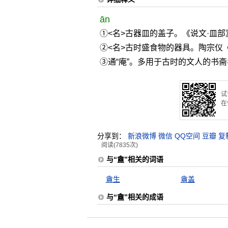
ān
①<名>古器皿的盖子。《说文·皿部
②<名>古时盛食物的器具。陶宗仪
③通“庵”。多用于古时的文人的书
试
在
分享到：
新浪微博
微信
QQ空间
豆瓣
复
阅读(7835次)
与“盦”相关的词语
盦生
盦盖
与“盦”相关的成语