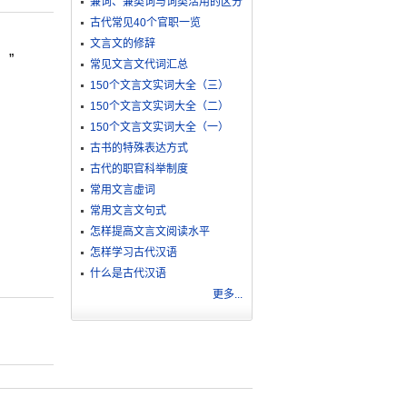
兼词、兼类词与词类活用的区分
古代常见40个官职一览
文言文的修辞
”
常见文言文代词汇总
150个文言文实词大全（三）
150个文言文实词大全（二）
150个文言文实词大全（一）
古书的特殊表达方式
古代的职官科举制度
常用文言虚词
常用文言文句式
怎样提高文言文阅读水平
怎样学习古代汉语
什么是古代汉语
更多...