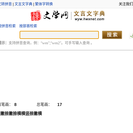
文转拼音
|
文言文字典
|
繁体字转换
关注我们
按拼音检索
按部首检索
提示：
支持拼音查询，例：“wen”;“wen2”。可手写输入查询 。
首笔画：
8
总笔画：
17
横撇捺撇捺横横竖捺撇横