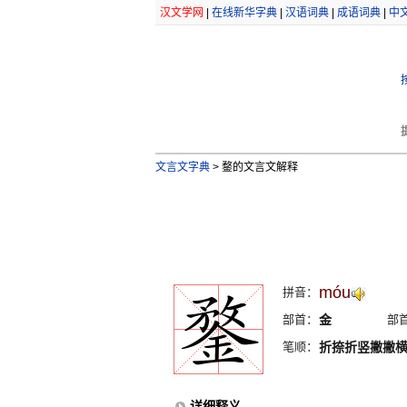
汉文学网
|
在线新华字典
|
汉语词典
|
成语词典
|
中
文言文字典
>
鍪的文言文解释
móu
拼音：
部首：
金
部
笔顺：
折捺折竖撇撇
详细释义