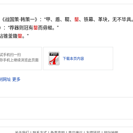
。《战国策·韩策一》：“甲、盾、鞮、
鍪
、铁幕、革块，无不毕具。
》：“荐器则冠有
鍪
而毋縰。”
钻锥釜鍑
鍪
。”
试手机扫一扫
下载本页内容
你手机上继续浏览此页面
制网址
更多
|
|
|
|
|