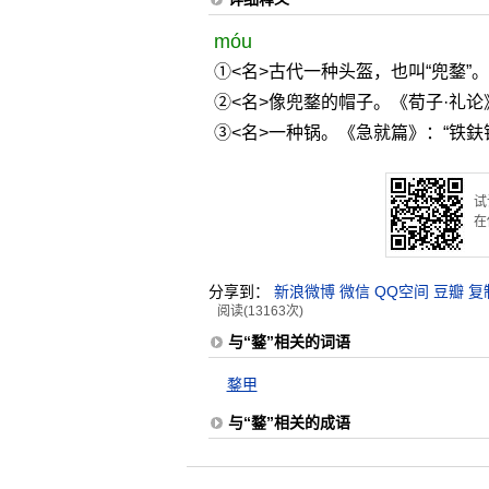
móu
①<名>古代一种头盔，也叫“兜鍪”
②<名>像兜鍪的帽子。《荀子·礼论
③<名>一种锅。《急就篇》：“铁鈇
试
在
分享到：
新浪微博
微信
QQ空间
豆瓣
复
阅读(13163次)
与“鍪”相关的词语
鍪甲
与“鍪”相关的成语