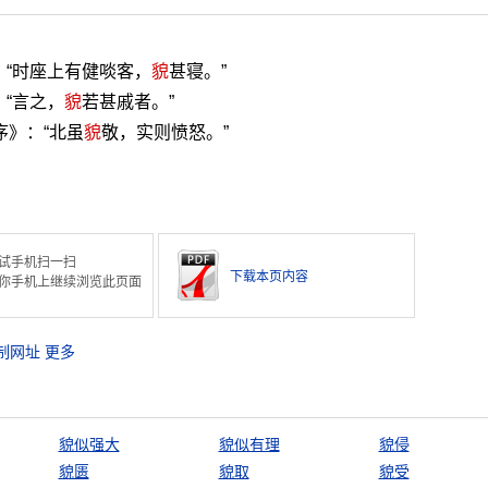
：“时座上有健啖客，
貌
甚寝。”
“言之，
貌
若甚戚者。”
序》：“北虽
貌
敬，实则愤怒。”
试手机扫一扫
下载本页内容
你手机上继续浏览此页面
制网址
更多
貌似强大
貌似有理
貌侵
貌匮
貌取
貌受