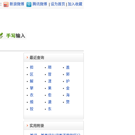
：
新浪微博
腾讯微博
|
设为首页
|
加入收藏
最近查询
担
顺
盖
区
冒
郭
解
漾
护
拏
果
金
衣
愈
海
燬
漉
赘
狡
东
实用附录