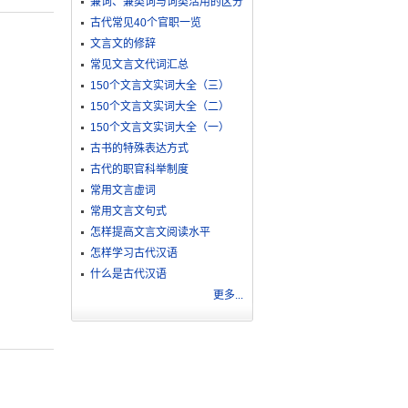
兼词、兼类词与词类活用的区分
古代常见40个官职一览
文言文的修辞
常见文言文代词汇总
150个文言文实词大全（三）
150个文言文实词大全（二）
150个文言文实词大全（一）
古书的特殊表达方式
古代的职官科举制度
常用文言虚词
常用文言文句式
怎样提高文言文阅读水平
怎样学习古代汉语
什么是古代汉语
更多...