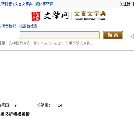
文转拼音
|
文言文字典
|
繁体字转换
关注我们
按拼音检索
按部首检索
提示：
支持拼音查询，例：“wen”;“wen2”。可手写输入查询 。
首笔画：
7
总笔画：
14
撇撇竖折横横撇折