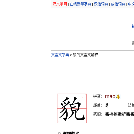
汉文学网
|
在线新华字典
|
汉语词典
|
成语词典
|
中
文言文字典
>
貌的文言文解释
mào
拼音：
部首：
豸
部
笔顺：
撇捺捺撇折撇
详细释义