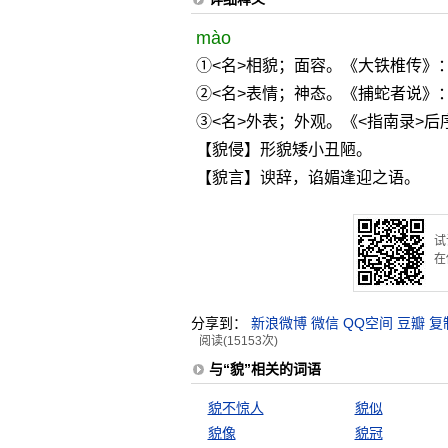
mào
①<名>相貌；面容。《大铁椎传》
②<名>表情；神态。《捕蛇者说》：
③<名>外表；外观。《<指南录>后
【貌侵】形貌矮小丑陋。
【貌言】谀辞，谄媚逢迎之语。
试
在
分享到：
新浪微博
微信
QQ空间
豆瓣
复
阅读(15153次)
与“貌”相关的词语
貌不惊人
貌似
貌像
貌冠