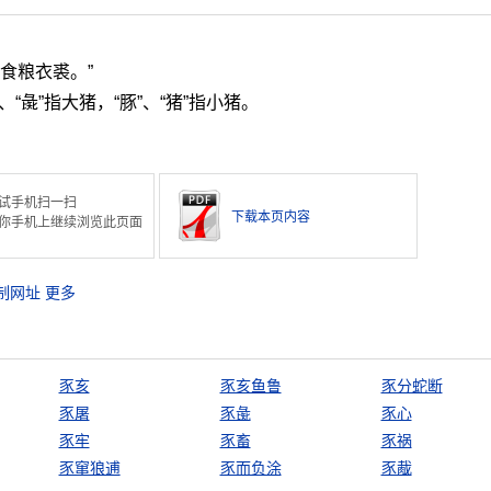
食粮衣裘。”
“彘”指大猪，“豚”、“猪”指小猪。
试手机扫一扫
下载本页内容
你手机上继续浏览此页面
制网址
更多
豕亥
豕亥鱼鲁
豕分蛇断
豕屠
豕彘
豕心
豕牢
豕畜
豕祸
豕窜狼逋
豕而负涂
豕胾