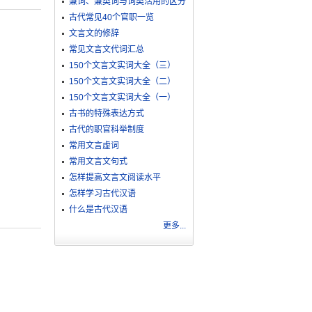
兼词、兼类词与词类活用的区分
古代常见40个官职一览
文言文的修辞
常见文言文代词汇总
150个文言文实词大全（三）
150个文言文实词大全（二）
150个文言文实词大全（一）
古书的特殊表达方式
古代的职官科举制度
常用文言虚词
常用文言文句式
怎样提高文言文阅读水平
怎样学习古代汉语
什么是古代汉语
更多...