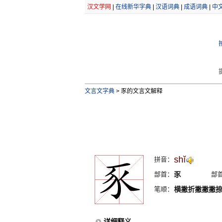
汉文学网
|
在线新华字典
|
汉语词典
|
成语词典
|
中
文言文字典
>
豕的文言文解释
shĭ
拼音：
部首：
豕
部
笔顺：
横撇折撇撇撇
详细释义