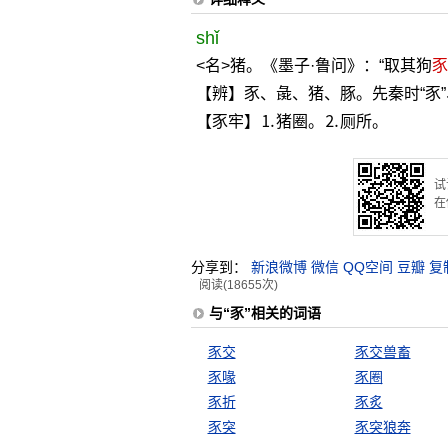
shǐ
<名>猪。《墨子·鲁问》：“取其狗
豕
【辨】豕、彘、猪、豚。先秦时“豕”、
【豕牢】⒈猪圈。⒉厕所。
试
在
分享到：
新浪微博
微信
QQ空间
豆瓣
复
阅读(18655次)
与“豕”相关的词语
豕交
豕交兽畜
豕喙
豕圈
豕折
豕炙
豕突
豕突狼奔