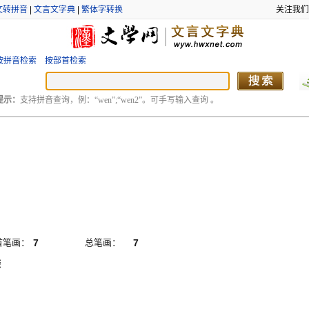
文转拼音
|
文言文字典
|
繁体字转换
关注我们
按拼音检索
按部首检索
提示：
支持拼音查询，例：“wen”;“wen2”。可手写输入查询 。
首笔画：
7
总笔画：
7
捺