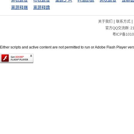
弊衣蔬食
布衣蔬食
菜蔬之色
村酒野蔬
恶衣蔬食
饭粝
离蔬释屩
离蔬释蹻
|
|
关于我们
联系方式
官方QQ交流群:
2
粤ICP备1010
Either scripts and active content are not permitted to run or Adobe Flash Player versi