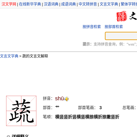
汉文学网
|
在线新华字典
|
汉语词典
|
成语词典
|
中文转拼音
|
文言文字典
|
繁体字转
按拼音检索
按部首检索
提示：
支持拼音查询，例：“wen”;
文言文字典
>
蔬的文言文解释
shū
拼音：
部首：
艹
部首笔画：
3
总笔画
笔顺：
横竖竖折竖横竖横捺横折捺撇竖折
详细释义