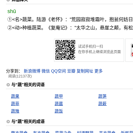
shū
①<名>蔬菜。陆游《老怀》：“荒园寂寂堆霜叶，抱瓮何妨
②<动>种植蔬菜。《复庵记》：“太华之山，悬崖之颠，有
试试手机扫一扫
在你手机上继续浏览此页面
分享到：
新浪微博
微信
QQ空间
豆瓣
复制网址
更多
阅读(12137次)
与“蔬”相关的词语
蔬果
蔬甲
蔬笋
蔬菲
蔬蓏
蔬蔌
蔬飱
蔬饭
与“蔬”相关的成语