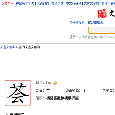
汉文学网
|
在线新华字典
|
汉语词典
|
成语词典
|
中文转拼音
|
文言文字典
|
繁体字转
按拼音检索
按部首检索
提示：
支持拼音查询，例：“wen”;
文言文字典
>
荟的文言文解释
huì
拼音：
部首：
艹
部首笔画：
3
总笔画
笔顺：
横竖竖撇捺横横折捺
详细释义