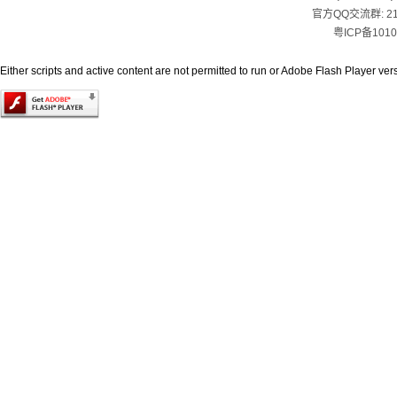
官方QQ交流群:
2
粤ICP备1010
Either scripts and active content are not permitted to run or Adobe Flash Player versi