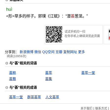
huì
<形>草多的样子。郭璞《江赋》：“潜
荟
葱茏。”
试试手机扫一扫
在你手机上继续浏览此页面
分享到：
新浪微博
微信
QQ空间
豆瓣
复制网址
更多
阅读(10959次)
与“荟”相关的词语
荟粹
荟萃
荟萃一堂
荟蘙
荟集
与“荟”相关的成语
荟萃一堂
群英荟萃
人文荟萃
|
|
关于我们
联系方式