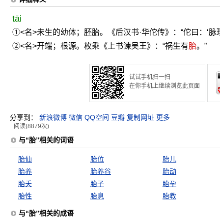
tāi
①<名>未生的幼体；胚胎。《后汉书·华佗传》：“佗曰：‘
②<名>开端；根源。枚乘《上书谏吴王》：“祸生有
胎
。”
试试手机扫一扫
在你手机上继续浏览此页面
分享到：
新浪微博
微信
QQ空间
豆瓣
复制网址
更多
阅读(8879次)
与“胎”相关的词语
胎仙
胎位
胎儿
胎养
胎养谷
胎动
胎夭
胎子
胎孕
胎性
胎息
胎教
与“胎”相关的成语