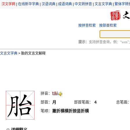
汉文学网
|
在线新华字典
|
汉语词典
|
成语词典
|
中文转拼音
|
文言文字典
|
繁体字转
按拼音检索
按部首检索
提示：
支持拼音查询，例：“wen”;
文言文字典
>
胎的文言文解释
tāi
拼音：
部首：
月
部首笔画：
4
总笔画
笔顺：
撇折横横折捺竖折横
详细释义