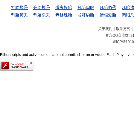
抽胎换骨
夺胎换骨
饿鬼投胎
凡胎肉眼
凡胎俗骨
凡胎
刳胎焚夭
刳胎杀夭
老蚌珠胎
龙肝豹胎
情根爱胎
肉眼
|
|
关于我们
联系方式
官方QQ交流群:
2
粤ICP备1010
Either scripts and active content are not permitted to run or Adobe Flash Player versi