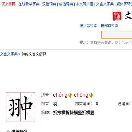
汉文学网
|
在线新华字典
|
汉语词典
|
成语词典
|
中文转拼音
|
文言文字典
|
繁体字转
按拼音检索
按部首检索
提示：
支持拼音查询，例：“wen”;
文言文字典
>
翀的文言文解释
chóng
chōng
拼音：
部首：
羽
部首笔画：
6
总笔画
笔顺：
折捺横折捺横竖折横竖
详细释义