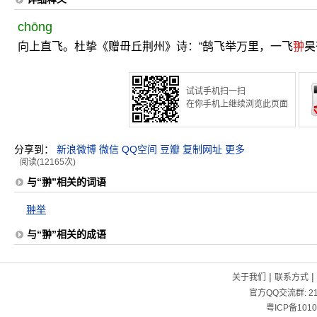
chōng
向上直飞。杜挚《赠毌丘荆州》诗：“鹄飞举万里，一飞
翀
昊
试试手机扫一扫
在你手机上继续浏览此页面
分享到：
新浪微博
微信
QQ空间
豆瓣
复制网址
更多
阅读(12165次)
与“翀”相关的词语
翀举
与“翀”相关的成语
|
|
关于我们
联系方式
官方QQ交流群:
2
粤ICP备1010