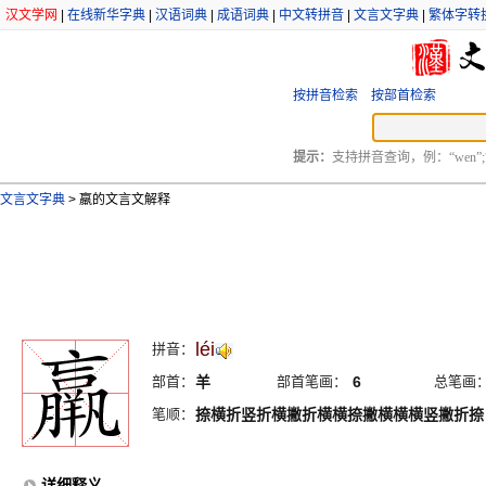
汉文学网
|
在线新华字典
|
汉语词典
|
成语词典
|
中文转拼音
|
文言文字典
|
繁体字转
按拼音检索
按部首检索
提示：
支持拼音查询，例：“wen”;
文言文字典
>
羸的文言文解释
léi
拼音：
部首：
羊
部首笔画：
6
总笔画
笔顺：
捺横折竖折横撇折横横捺撇横横横竖撇折捺
详细释义