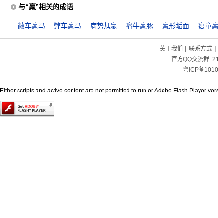
与“羸”相关的成语
敝车羸马
弊车羸马
病势尪羸
瘠牛羸豚
羸形垢面
瘦童
|
|
关于我们
联系方式
官方QQ交流群:
2
粤ICP备1010
Either scripts and active content are not permitted to run or Adobe Flash Player versi