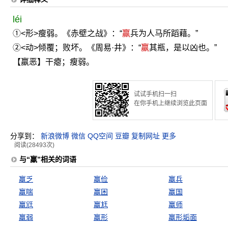
léi
①<形>瘦弱。《赤壁之战》：“
羸
兵为人马所蹈藉。”
②<动>倾覆；败坏。《周易·井》：“
羸
其瓶，是以凶也。”
【羸恶】干瘪；瘦弱。
试试手机扫一扫
在你手机上继续浏览此页面
分享到：
新浪微博
微信
QQ空间
豆瓣
复制网址
更多
阅读(28493次)
与“羸”相关的词语
羸乏
羸俭
羸兵
羸喘
羸困
羸国
羸尩
羸尪
羸师
羸弱
羸形
羸形垢面