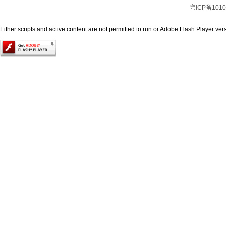
粤ICP备1010
Either scripts and active content are not permitted to run or Adobe Flash Player versi