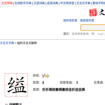
汉文学网
|
在线新华字典
|
汉语词典
|
成语词典
|
中文转拼音
|
文言文字典
|
繁体字转
按拼音检索
按部首检索
提示：
支持拼音查询，例：“wen”;
文言文字典
>
缢的文言文解释
yì
拼音：
部首：
纟
部首笔画：
3
总笔画
笔顺：
折折横捺撇横撇捺竖折竖竖横
详细释义