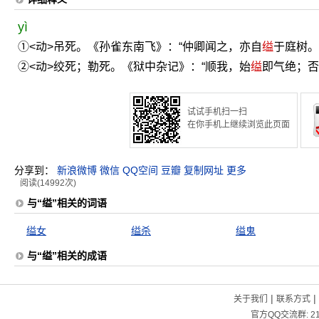
yì
①<动>吊死。《孙雀东南飞》：“仲卿闻之，亦自
缢
于庭树。
②<动>绞死；勒死。《狱中杂记》：“顺我，始
缢
即气绝；否
试试手机扫一扫
在你手机上继续浏览此页面
分享到：
新浪微博
微信
QQ空间
豆瓣
复制网址
更多
阅读(14992次)
与“缢”相关的词语
缢女
缢杀
缢鬼
与“缢”相关的成语
|
|
关于我们
联系方式
官方QQ交流群:
2