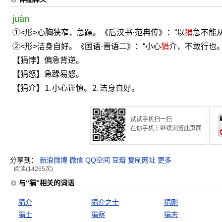
juàn
①<形>心胸狭窄，急躁。《后汉书·范冉传》：“以
狷
急不能从
②<形>洁身自好。《国语·晋语二》：“小心
狷
介，不敢行也。
【狷悖】偏急背逆。
【狷怒】急躁易怒。
【狷介】⒈小心谨慎。⒉洁身自好。
试试手机扫一扫
在你手机上继续浏览此页面
分享到：
新浪微博
微信
QQ空间
豆瓣
复制网址
更多
阅读(14265次)
与“狷”相关的词语
狷介
狷介之士
狷刚
狷士
狷察
狷志