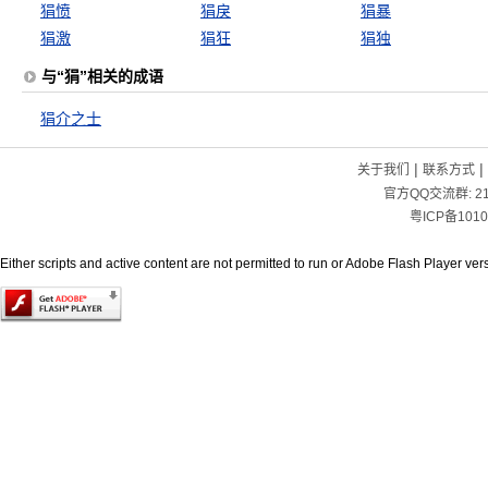
狷愤
狷戾
狷暴
狷激
狷狂
狷独
与“狷”相关的成语
狷介之士
|
|
关于我们
联系方式
官方QQ交流群:
2
粤ICP备1010
Either scripts and active content are not permitted to run or Adobe Flash Player versi