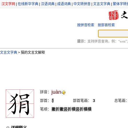
汉文学网
|
在线新华字典
|
汉语词典
|
成语词典
|
中文转拼音
|
文言文字典
|
繁体字转
按拼音检索
按部首检索
提示：
支持拼音查询，例：“wen”;
文言文字典
>
狷的文言文解释
juàn
拼音：
部首：
犭
部首笔画：
3
总笔画
笔顺：
撇折撇竖折横竖折横横
详细释义