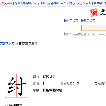
汉文学网
|
在线新华字典
|
汉语词典
|
成语词典
|
中文转拼音
|
文言文字典
|
繁体字转
按拼音检索
按部首检索
提示：
支持拼音查询，例：“wen”;
文言文字典
>
纣的文言文解释
zhòu
拼音：
部首：
纟
部首笔画：
3
总笔画
笔顺：
折折横横竖捺
详细释义