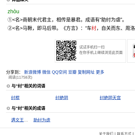
zhòu
①<名>商朝末代君主，相传是暴君。成语有“助纣为虐”。
②<名>马鞦，即马后带。《方言》：“车
纣
，自关而东、周洛
试试手机扫一扫
在你手机上继续浏览此页面
分享到：
新浪微博
微信
QQ空间
豆瓣
复制网址
更多
阅读(11758次)
与“纣”相关的词语
纣棍
纣絶阴
纣絶阴天宫
与“纣”相关的成语
遇文王施礼乐，遇桀纣动干戈
助纣为虐
|
|
关于我们
联系方式