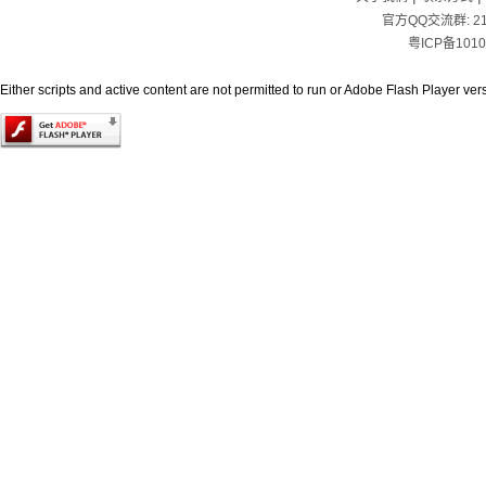
官方QQ交流群:
2
粤ICP备1010
Either scripts and active content are not permitted to run or Adobe Flash Player versi