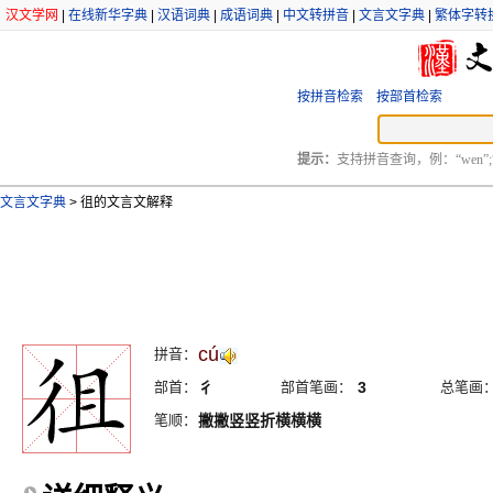
汉文学网
|
在线新华字典
|
汉语词典
|
成语词典
|
中文转拼音
|
文言文字典
|
繁体字转
按拼音检索
按部首检索
提示：
支持拼音查询，例：“wen”;
文言文字典
>
徂的文言文解释
cú
拼音：
部首：
彳
部首笔画：
3
总笔画
笔顺：
撇撇竖竖折横横横