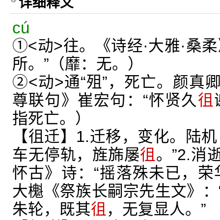
详细释义
cú
①<动>往。《诗经·大雅·桑柔
所。”（靡：无。）
②<动>通“殂”，死亡。颜真
尊联句》崔宏句：“怀贤久
徂
指死亡。）
【徂迁】1.迁移，变化。陆机
车无停轨，旌旆屡
徂
。”2.
怀古》诗：“摇落殊未已，荣
大櫆《祭族长嗣宗先生文》：
朱轮，既其
徂
，无复显人。”