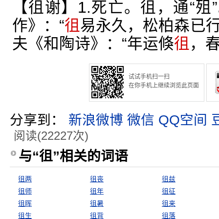
【徂谢】1.死亡。徂，通“殂
作》：“
徂
易永久，松柏森已行
夫《和陶诗》：“年运倏
徂
，春
试试手机扫一扫
在你手机上继续浏览此页面
分享到：
新浪微博
微信
QQ空间
阅读(22227次)
与“徂”相关的词语
徂两
徂丧
徂兹
徂师
徂年
徂征
徂晖
徂暑
徂来
徂生
徂背
徂落