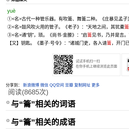
yuè
①<名>古代一种管乐器。有吹籥、舞籥二种。《庄暴见孟子
②<名>鼓风吹火用的管子。《老子》：“天地之间，其犹橐
籥
③<名>通“钥”，琐。《尚书·金縢》：“启
籥
见书，乃并是吉。
【又】钥匙。《墨子·号令》：“诸城门吏，各入请
籥
，开门
试试手机扫一扫
在你手机上继续浏览此页面
分享到：
新浪微博
微信
QQ空间
豆瓣
复制网址
更多
阅读(8685次)
与“籥”相关的词语
与“籥”相关的成语