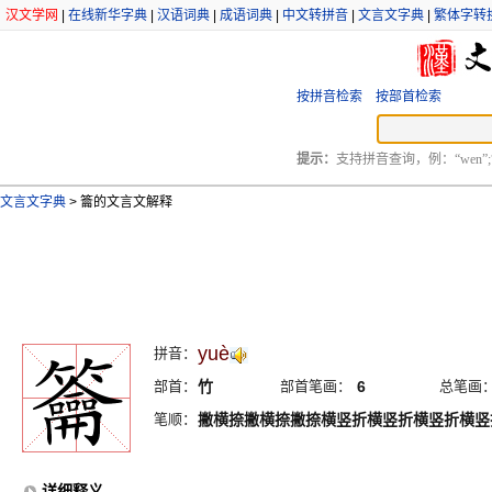
汉文学网
|
在线新华字典
|
汉语词典
|
成语词典
|
中文转拼音
|
文言文字典
|
繁体字转
按拼音检索
按部首检索
提示：
支持拼音查询，例：“wen”;
文言文字典
>
籥的文言文解释
yuè
拼音：
部首：
竹
部首笔画：
6
总笔画
笔顺：
撇横捺撇横捺撇捺横竖折横竖折横竖折横竖
详细释义