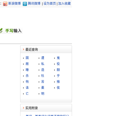
：
新浪微博
腾讯微博
|
设为首页
|
加入收藏
最近查询
圉
遭
嵬
敞
私
役
睡
造
翮
杀
杜
乎
徇
苦
飧
诛
橐
俟
亡
明
实用附录