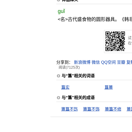
guǐ
<名>古代盛食物的圆形器具。《韩非
试
在
分享到：
新浪微博
微信
QQ空间
豆瓣
复
阅读(7125次)
与“簋”相关的词语
簋实
簋簠
与“簋”相关的成语
簠簋不饬
簠簋不饰
簠簋不修
簠