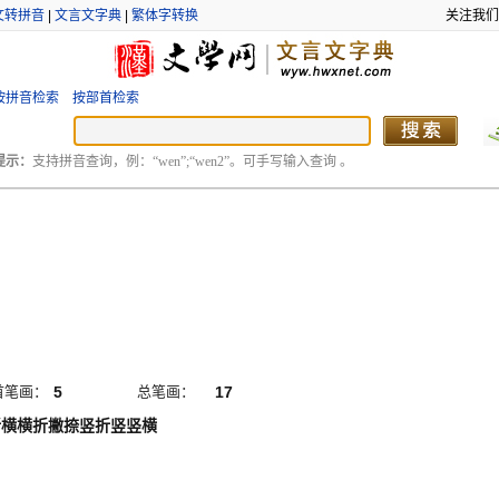
文转拼音
|
文言文字典
|
繁体字转换
关注我们
按拼音检索
按部首检索
提示：
支持拼音查询，例：“wen”;“wen2”。可手写输入查询 。
首笔画：
5
总笔画：
17
折横横折撇捺竖折竖竖横