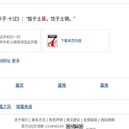
子·十过》：“饭于土
簋
，饮于土铏。”
试手机扫一扫
下载本页内容
你手机上继续浏览此页面
制网址
更多
簋贰
簋飧
簋飱
簋之风
镂簋朱绂
|
|
|
|
|
关于我们
联系方式
免责声明
意见建议
友情链接
网站地图
官方QQ交流群:
214840104