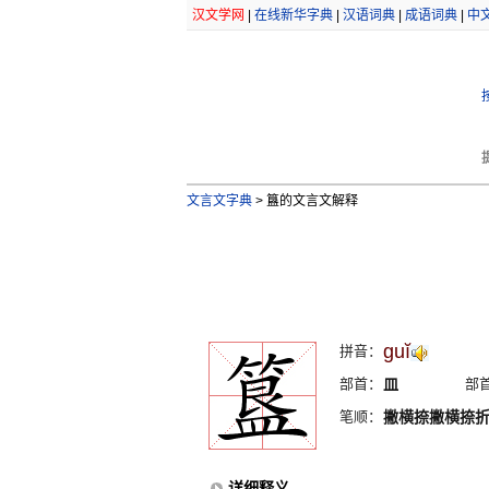
汉文学网
|
在线新华字典
|
汉语词典
|
成语词典
|
中
文言文字典
>
簋的文言文解释
guĭ
拼音：
部首：
皿
部
笔顺：
撇横捺撇横捺
详细释义