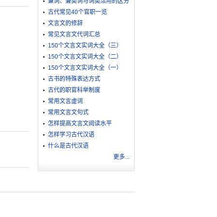
兼词、兼类词与词类活用的区分
古代常见40个官职一览
文言文的修辞
常见文言文代词汇总
150个文言文实词大全（三）
150个文言文实词大全（二）
150个文言文实词大全（一）
古书的特殊表达方式
古代的职官科举制度
常用文言虚词
常用文言文句式
怎样提高文言文阅读水平
怎样学习古代汉语
什么是古代汉语
更多...