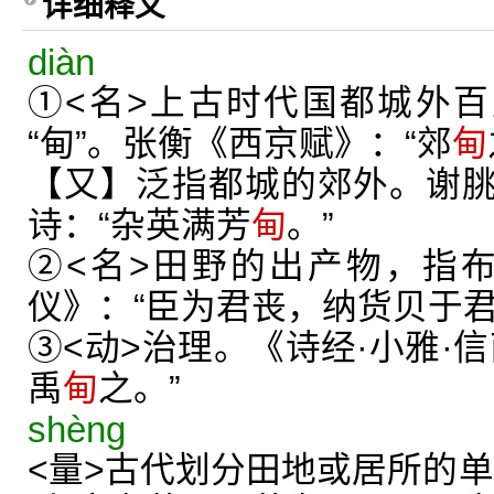
详细释义
diàn
①<名>上古时代国都城外百
“甸”。张衡《西京赋》：“郊
甸
【又】泛指都城的郊外。谢
诗：“杂英满芳
甸
。”
②<名>田野的出产物，指
仪》：“臣为君丧，纳货贝于
③<动>治理。《诗经·小雅·
禹
甸
之。”
shèng
<量>古代划分田地或居所的单