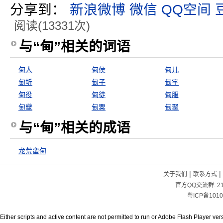
分享到：
新浪微博
微信
QQ空间
阅读(13331次)
与“甸”相关的词语
甸人
甸侯
甸儿
甸圻
甸子
甸宇
甸役
甸徒
甸服
甸畿
甸粟
甸聚
与“甸”相关的成语
龙荒蛮甸
|
|
关于我们
联系方式
官方QQ交流群:
2
粤ICP备1010
Either scripts and active content are not permitted to run or Adobe Flash Player versi