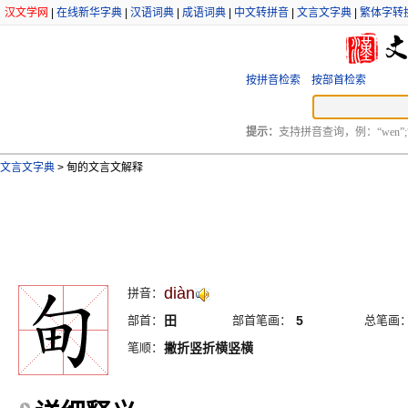
汉文学网
|
在线新华字典
|
汉语词典
|
成语词典
|
中文转拼音
|
文言文字典
|
繁体字转
按拼音检索
按部首检索
提示：
支持拼音查询，例：“wen”;
文言文字典
>
甸的文言文解释
diàn
拼音：
部首：
田
部首笔画：
5
总笔画
笔顺：
撇折竖折横竖横