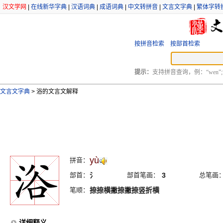
汉文学网
|
在线新华字典
|
汉语词典
|
成语词典
|
中文转拼音
|
文言文字典
|
繁体字转
按拼音检索
按部首检索
提示：
支持拼音查询，例：“wen”;
文言文字典
>
浴的文言文解释
yù
拼音：
部首：
氵
部首笔画：
3
总笔画
笔顺：
捺捺横撇捺撇捺竖折横
详细释义