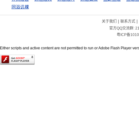
同浴讥裸
|
|
关于我们
联系方式
官方QQ交流群:
2
粤ICP备1010
Either scripts and active content are not permitted to run or Adobe Flash Player versi