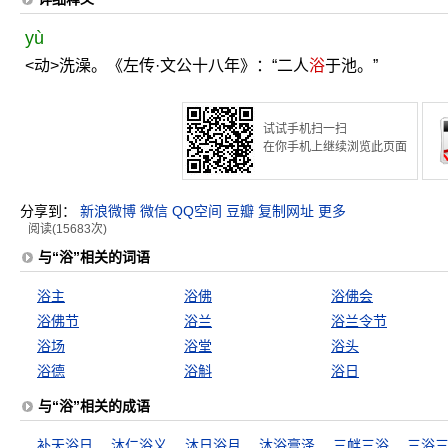
yù
<动>洗澡。《左传·文公十八年》：“二人
浴
于池。”
试试手机扫一扫
在你手机上继续浏览此页面
分享到：
新浪微博
微信
QQ空间
豆瓣
复制网址
更多
阅读(15683次)
与“浴”相关的词语
浴主
浴佛
浴佛会
浴佛节
浴兰
浴兰令节
浴场
浴堂
浴头
浴德
浴斛
浴日
与“浴”相关的成语
补天浴日
沐仁浴义
沐日浴月
沐浴膏泽
三衅三浴
三浴